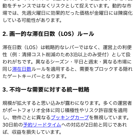
動をチャンスではなくリスクとして捉えています。動的な市
場では、先週火曜日に効果的だった価格が金曜日には陳腐化
している可能性があります。
2. 画一的な滞在日数（LOS）ルール
滞在日数（LOS）は戦略的なレバーではなく、運営上の利便
性（例：清掃コスト削減のため3泊以上のみ受付）として扱
われがちです。異なるシーズン・平日と週末・異なる市場に
同じ
滞在日数
ルールを適用すると、需要をブロックする隠れ
たゲートキーパーとなります。
3. 不均一な需要に対する統一戦略
規模が拡大すると思い込みが露わになります。多くの運営者
がポートフォリオ全体に同じ積極性やリスク許容度を適用
し、物件ごとに異なる
ブッキングカーブ
を無視しています。
30日前の
予約リードタイム
への対応が2日前と同じであれ
ば、収益を損失しています。