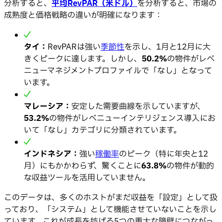
分析すると、
平均RevPAR（米ドル）
を分析すると、市場の
成熟度と価格戦略の違いが明確になります：
タイ：
RevPARは強い
季節性
を示し、1月と12月に大
きくピークに達します。しかし、
50.2%
の物件がレベ
ニューマネジメントプロファイルで「なし」となって
います。
マレーシア：
安定した需要曲線を示していますが、
53.2%
の物件がレベニューインテリジェンス導入にお
いて「なし」カテゴリに分類されています。
インドネシア：
強い
稼働率
のピーク（特に年央と12
月）にもかかわらず、驚くことに
63.8%
の物件が動的
な収益ツールを活用していません。
このデータは、多くのホストがまだ収益を「設定」として扱
っており、「システム」として機能させていないことを示し
ています。これが成長を妨げる5つの重大な障壁につながっ