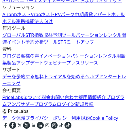
API
レベニューエスティメーター API およびウィジェット
ソリューション
Airbnbホスト
Vrboホスト
RVパーク
中期賃貸
アパートホテル
ホテル
連携機能
法人向け
無料ツール
グローバルSTR指数
収益予測ツール
バケーションレンタル関
連イベント
予約分析ツール
STRミートアップ
資料
ブログ
お客様の声
イノベーション
バケーションレンタル用語
集
製品アップデートウェビナー
プレスリリース
サポート
デモを予約する
無料トライアルを始める
ヘルプセンター
トレ
ーニング
会社概要
PriceLabsについて
料金
お問い合わせ
採用情報
紹介プログラ
ム
アンバサダープログラム
ログイン
新規登録
@
PriceLabs
データ保護
プライバシーポリシー
利用規約
Cookie Policy