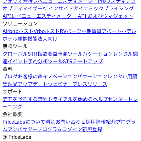
フォリオ分析
レベニューエスティメーターPro
リスティング
オプティマイザー
AIインサイト
ダイナミックプライシング
API
レベニューエスティメーター API およびウィジェット
ソリューション
Airbnbホスト
Vrboホスト
RVパーク
中期賃貸
アパートホテル
ホテル
連携機能
法人向け
無料ツール
グローバルSTR指数
収益予測ツール
バケーションレンタル関
連イベント
予約分析ツール
STRミートアップ
資料
ブログ
お客様の声
イノベーション
バケーションレンタル用語
集
製品アップデートウェビナー
プレスリリース
サポート
デモを予約する
無料トライアルを始める
ヘルプセンター
トレ
ーニング
会社概要
PriceLabsについて
料金
お問い合わせ
採用情報
紹介プログラ
ム
アンバサダープログラム
ログイン
新規登録
@
PriceLabs