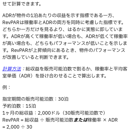
せて計算できます。
ADRが物件の1泊あたりの収益を示す指標である一方、
RevPARは稼働率とADRの両方を同時に考慮した指標です。
どちらか一方だけを見るより、はるかに実態に即していま
す。ADRが高くて稼働率が低い場合も、ADRが低くて稼働率
が高い場合も、どちらもパフォーマンスが低いことを示しま
す。RevPARが上昇傾向にあるとき、物件のパフォーマンス
が改善していると判断できます。
計算方法
：
総収益を販売可能泊数で割るか、稼働率と平均客
室単価（ADR）を掛け合わせることで算出します。
例：
指定期間の販売可能泊数：30泊
予約泊数：15泊
1ヶ月の総収益：2,000ドル（30販売可能泊数で）
RevPAR = 総収益 ÷ 販売可能泊数
または
稼働率 × ADR
= 2,000 ÷ 30