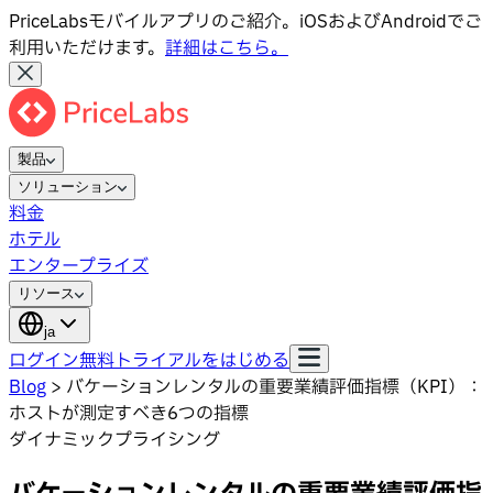
PriceLabsモバイルアプリのご紹介。iOSおよびAndroidでご
利用いただけます。
詳細はこちら。
製品
ソリューション
料金
ホテル
エンタープライズ
リソース
ja
ログイン
無料トライアルをはじめる
Blog
>
バケーションレンタルの重要業績評価指標（KPI）：
ホストが測定すべき6つの指標
ダイナミックプライシング