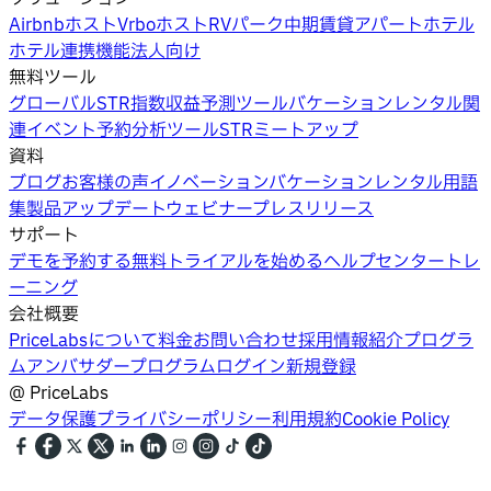
Airbnbホスト
Vrboホスト
RVパーク
中期賃貸
アパートホテル
ホテル
連携機能
法人向け
無料ツール
グローバルSTR指数
収益予測ツール
バケーションレンタル関
連イベント
予約分析ツール
STRミートアップ
資料
ブログ
お客様の声
イノベーション
バケーションレンタル用語
集
製品アップデートウェビナー
プレスリリース
サポート
デモを予約する
無料トライアルを始める
ヘルプセンター
トレ
ーニング
会社概要
PriceLabsについて
料金
お問い合わせ
採用情報
紹介プログラ
ム
アンバサダープログラム
ログイン
新規登録
@
PriceLabs
データ保護
プライバシーポリシー
利用規約
Cookie Policy