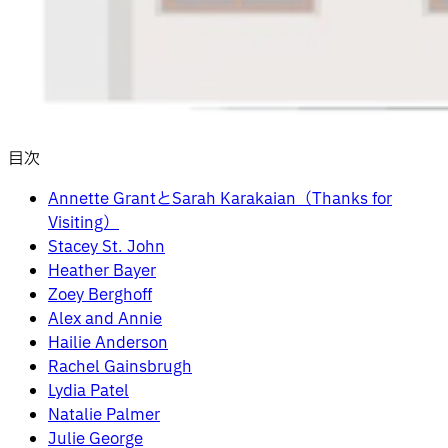
目次
Annette GrantとSarah Karakaian（Thanks for
Visiting）
Stacey St. John
Heather Bayer
Zoey Berghoff
Alex and Annie
Hailie Anderson
Rachel Gainsbrugh
Lydia Patel
Natalie Palmer
Julie George