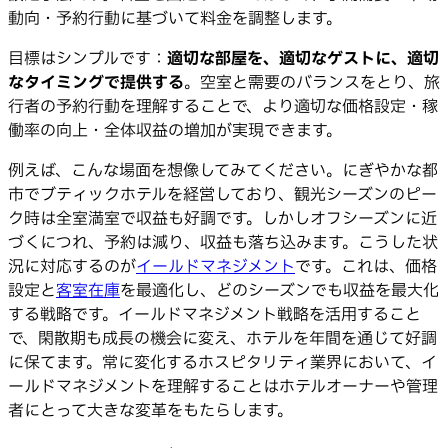
動向・予約行動に基づいて料金を調整します。
目標はシンプルです：
適切な部屋を、適切なゲストに、適切
なタイミングで提供する
。空室と需要のバランスをとり、旅
行者の予約行動を理解することで、より適切な価格設定・稼
働率の向上・全体収益の増加が実現できます。
例えば、こんな場面を想像してみてください。にぎやかな都
市でブティックホテルを経営しており、観光シーズンのピー
ク時は全室満室で収益も好調です。しかしオフシーズンに近
づくにつれ、予約は減り、収益も落ち込みます。こうした状
況に対応するのが
イールドマネジメント
です。これは、価格
設定と
客室在庫
を最適化し、どのシーズンでも収益を最大化
する戦略です。イールドマネジメント戦略を活用すること
で、閑散期も成長の機会に変え、ホテルを年間を通じて好調
に保てます。常に変化するホスピタリティ業界において、イ
ールドマネジメントを理解することはホテルオーナーや管理
者にとって大きな変革をもたらします。