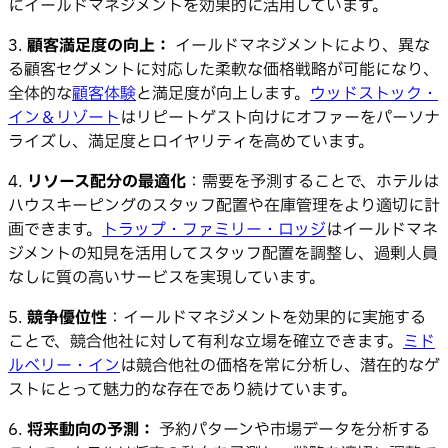
にイールドマネジメントを効果的に活用しています。
3.
顧客満足度の向上：
イールドマネジメントにより、異な
る顧客セグメントに対応した柔軟な価格戦略が可能になり、
全体的な
顧客体験
と満足度が向上します。
ウッドストック・
イン＆リゾート
はリピートゲスト向けにオファーをパーソナ
ライズし、満足度とロイヤリティを高めています。
4.
リソース配分の最適化
：需要を予測することで、ホテルは
ハウスキーピングのスタッフ配置や在庫管理をより適切に計
画できます。
トラップ・ファミリー・ロッジ
はイールドマネ
ジメントの知見を活用してスタッフ配置を調整し、過剰人員
なしに質の高いサービスを実現しています。
5.
競争優位性
：イールドマネジメントを効果的に実施する
ことで、競合他社に対して有利な立場を確立できます。
ミド
ルベリー・イン
は競合他社の価格を常に分析し、潜在的なゲ
ストにとって魅力的な存在であり続けています。
6.
将来動向の予測：
予約パターンや市場データを分析する