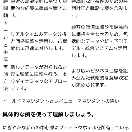
時
直近の需要変動に基づく短
持続的な収益性のための長
間
期的な施策に重点を置きま
期計画と戦略立案を含みま
軸
す。
す。
ツ
顧客の価値認識や市場動向
ー
リアルタイムのデータ分析
に価格を合わせるため、包
ル
と価格調整を活用し、市場
括的なデータ分析・予測モ
と
変化に迅速に対応します。
デル・統合システムを活用
手
します。
法
実
新しいデータが得られるた
より広いビジネス目標を組
施
びに頻繁に調整を行う、よ
み込んだ戦略的な意思決定
方
りダイナミックなアプロー
が求められます。
法
チです。
イールドマネジメントとレベニューマネジメントの違い
具体的な例を使って理解しましょう。
にぎやかな都市の中心部にブティックホテルを所有している