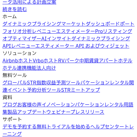
ータ活用による計画立案
続きを読む
ホーム
ダイナミックプライシング
マーケットダッシュボード
ポート
フォリオ分析
レベニューエスティメーターPro
リスティング
オプティマイザー
AIインサイト
ダイナミックプライシング
API
レベニューエスティメーター API およびウィジェット
ソリューション
Airbnbホスト
Vrboホスト
RVパーク
中期賃貸
アパートホテル
ホテル
連携機能
法人向け
無料ツール
グローバルSTR指数
収益予測ツール
バケーションレンタル関
連イベント
予約分析ツール
STRミートアップ
資料
ブログ
お客様の声
イノベーション
バケーションレンタル用語
集
製品アップデートウェビナー
プレスリリース
サポート
デモを予約する
無料トライアルを始める
ヘルプセンター
トレ
ーニング