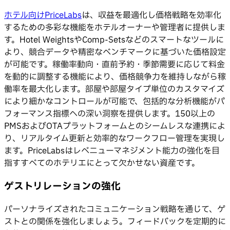
ホテル向けPriceLabs
は、収益を最適化し価格戦略を効率化
するための多彩な機能をホテルオーナーや管理者に提供しま
す。Hotel WeightsやComp-Setsなどのスマートなツールに
より、競合データや精密なベンチマークに基づいた価格設定
が可能です。稼働率動向・直前予約・季節需要に応じて料金
を動的に調整する機能により、価格競争力を維持しながら稼
働率を最大化します。部屋や部屋タイプ単位のカスタマイズ
により細かなコントロールが可能で、包括的な分析機能がパ
フォーマンス指標への深い洞察を提供します。150以上の
PMSおよびOTAプラットフォームとのシームレスな連携によ
り、リアルタイム更新と効率的なワークフロー管理を実現し
ます。PriceLabsはレベニューマネジメント能力の強化を目
指すすべてのホテリエにとって欠かせない資産です。
ゲストリレーションの強化
パーソナライズされたコミュニケーション戦略を通じて、ゲ
ストとの関係を強化しましょう。フィードバックを定期的に