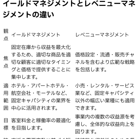
イールドマネジメントとレベニューマネ
ジメントの違い
観
イールドマネジメント
レベニューマネジメント
点
固定在庫から収益を最大化
するため、適切な商品を適
価格設定・流通・販売チャ
焦
切な顧客に適切なタイミン
ネルを含むより広範な戦略
点
グと価格で提供することに
を包括します。
集中します。
適
ホテル・アパートホテル・
小売・レンタル・サービス
用
航空会社・モーテルなど、
業など、固定キャパシティ
範
固定キャパシティの業界を
以外の幅広い業種にも適用
囲
中心に活用されます。
できます。
事業内の複数の収益源を考
目
客室料金と稼働率の最適化
慮し、全体的な収益向上を
標
を目指します。
図ります。