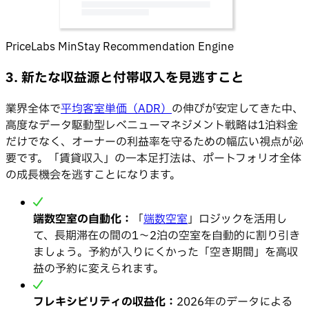
PriceLabs MinStay Recommendation Engine
3. 新たな収益源と付帯収入を見逃すこと
業界全体で
平均客室単価（ADR）
の伸びが安定してきた中、
高度なデータ駆動型レベニューマネジメント戦略は1泊料金
だけでなく、オーナーの利益率を守るための幅広い視点が必
要です。「賃貸収入」の一本足打法は、ポートフォリオ全体
の成長機会を逃すことになります。
端数空室の自動化：
「
端数空室
」ロジックを活用し
て、長期滞在の間の1〜2泊の空室を自動的に割り引き
ましょう。予約が入りにくかった「空き期間」を高収
益の予約に変えられます。
フレキシビリティの収益化：
2026年のデータによる