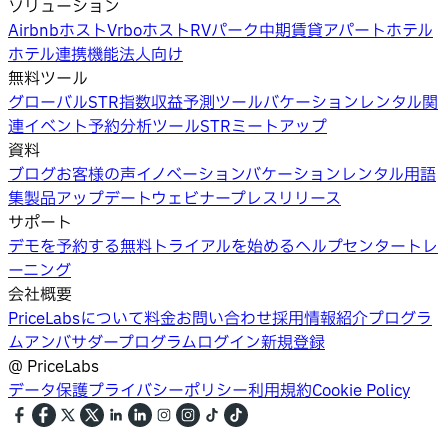
ソリューション
Airbnbホスト
Vrboホスト
RVパーク
中期賃貸
アパートホテル
ホテル
連携機能
法人向け
無料ツール
グローバルSTR指数
収益予測ツール
バケーションレンタル関
連イベント
予約分析ツール
STRミートアップ
資料
ブログ
お客様の声
イノベーション
バケーションレンタル用語
集
製品アップデートウェビナー
プレスリリース
サポート
デモを予約する
無料トライアルを始める
ヘルプセンター
トレ
ーニング
会社概要
PriceLabsについて
料金
お問い合わせ
採用情報
紹介プログラ
ム
アンバサダープログラム
ログイン
新規登録
@
PriceLabs
データ保護
プライバシーポリシー
利用規約
Cookie Policy