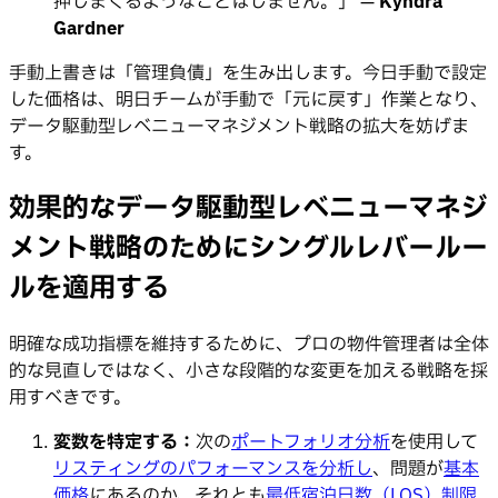
押しまくるようなことはしません。」 —
Kyndra
Gardner
手動上書きは「管理負債」を生み出します。今日手動で設定
した価格は、明日チームが手動で「元に戻す」作業となり、
データ駆動型レベニューマネジメント戦略の拡大を妨げま
す。
効果的なデータ駆動型レベニューマネジ
メント戦略のためにシングルレバールー
ルを適用する
明確な成功指標を維持するために、プロの物件管理者は全体
的な見直しではなく、小さな段階的な変更を加える戦略を採
用すべきです。
変数を特定する：
次の
ポートフォリオ分析
を使用して
リスティングのパフォーマンスを分析し
、問題が
基本
価格
にあるのか、それとも
最低宿泊日数（LOS）制限