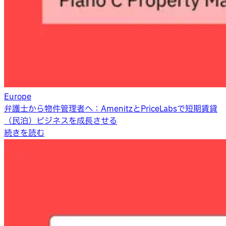
Europe
弁護士から物件管理者へ：AmenitzとPriceLabsで短期賃貸
（民泊）ビジネスを成長させる
続きを読む