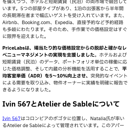
を備えつつ、ホテルと短期賃貸（民泊）の両市場で競合して
います。5つの部屋タイプがあり、1泊の出張客から半年間
の長期滞在者まで幅広いゲストを受け入れています。また、
Airbnb、Booking.com、Expedia、直接予約など予約経路
も多岐にわたります。そのため、手作業での価格設定はすぐ
に限界を迎えました。
PriceLabsは、場当たり的な価格設定からの脱却と確かなレ
ベニューマネジメントの実現を支援しました
。ホテルおよび
短期賃貸（民泊）のデータ、ポートフォリオ単位の稼働に応
じた価格調整、そして内蔵の分析機能を活用することで、
平
均客室単価（ADR）を5〜10%向上させ、
突発的なイベント
による需要を取り込み、物件オーナーに実績を明確に報告で
きるようになりました。
Ivin 567とAtelier de Sableについて
Ivin 567
はコロンビアのボゴタに位置し、Natalia氏が率い
るAtelier de Sableによって管理されています。このアパー