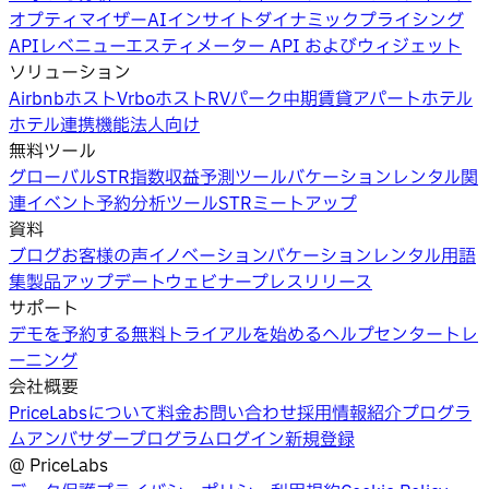
オプティマイザー
AIインサイト
ダイナミックプライシング
API
レベニューエスティメーター API およびウィジェット
ソリューション
Airbnbホスト
Vrboホスト
RVパーク
中期賃貸
アパートホテル
ホテル
連携機能
法人向け
無料ツール
グローバルSTR指数
収益予測ツール
バケーションレンタル関
連イベント
予約分析ツール
STRミートアップ
資料
ブログ
お客様の声
イノベーション
バケーションレンタル用語
集
製品アップデートウェビナー
プレスリリース
サポート
デモを予約する
無料トライアルを始める
ヘルプセンター
トレ
ーニング
会社概要
PriceLabsについて
料金
お問い合わせ
採用情報
紹介プログラ
ム
アンバサダープログラム
ログイン
新規登録
@
PriceLabs