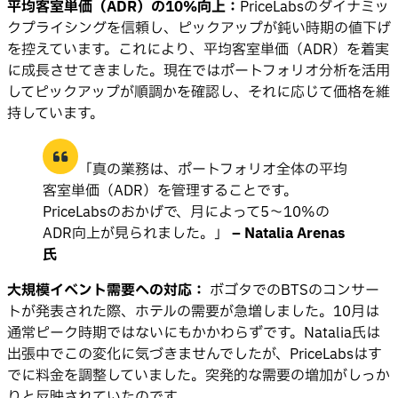
平均客室単価（ADR）の10%向上：
PriceLabsのダイナミッ
クプライシングを信頼し、ピックアップが鈍い時期の値下げ
を控えています。これにより、平均客室単価（ADR）を着実
に成長させてきました。現在ではポートフォリオ分析を活用
してピックアップが順調かを確認し、それに応じて価格を維
持しています。
「真の業務は、ポートフォリオ全体の平均
客室単価（ADR）を管理することです。
PriceLabsのおかげで、月によって5〜10%の
ADR向上が見られました。」
– Natalia Arenas
氏
大規模イベント需要への対応：
ボゴタでのBTSのコンサー
トが発表された際、ホテルの需要が急増しました。10月は
通常ピーク時期ではないにもかかわらずです。Natalia氏は
出張中でこの変化に気づきませんでしたが、PriceLabsはす
でに料金を調整していました。突発的な需要の増加がしっか
りと反映されていたのです。