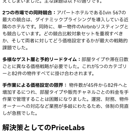
えてしまいました。主な課題は以下の通りです。
2つの市場での同時競合：
アパートホテルであるIvin 567の
最大の競合は、ダイナミックプライシングを導入している近
隣のホテルです。同時に、単一物件のAirbnbリスティングと
も競合しています。どの競合比較対象セットを重視すべき
か、そして両者に対してどう価格設定するかが最大の戦略的
課題でした。
多様なゲスト層と予約リードタイム：
部屋タイプや滞在日数
ごとに異なる価格戦略が必要でした。これが5つのカテゴリ
ーと82件の物件すべてに掛け合わされます。
手作業による価格設定の限界：
物件数が45件から82件へと
増加するにつれ、部屋タイプや販売チャネルごとの料金を手
作業で管理することは困難になりました。運営、財務、物件
オーナーへの対応など業務が多岐にわたるため、体制の見直
しが急務でした。
解決策としてのPriceLabs