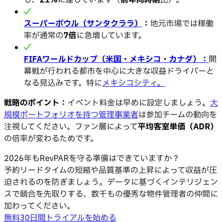
し、
21%
に達しています（
前年同時期
比）。
スーパーボウル（サンタクララ）
：
地元市場では稼働
率が通常の
7倍
に急増しています。
FIFAワールドカップ（米国・メキシコ・カナダ）：
開
幕戦が行われる都市を中心に大きな収益ドライバーと
なる見込みです。特に
メキシコシティ。
戦略のポイント：
イベント料金は早めに設定しましょう。
大
規模ポートフォリオを持つ管理事業者
は参加チームの動向を
注視してください。ファン層によって
平均客室単価（ADR）
の倍率が変わるためです。
2026年もRevPARを守る準備はできていますか？
予約リードタイムの短縮や品質基準の上昇によって収益が圧
迫されるのを防ぎましょう。データに基づくインテリジェン
スで競合を先取りする、数千もの優秀な物件管理者の仲間に
加わってください。
無料30日間トライアルを始める