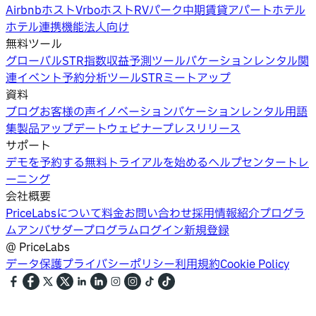
Airbnbホスト
Vrboホスト
RVパーク
中期賃貸
アパートホテル
ホテル
連携機能
法人向け
無料ツール
グローバルSTR指数
収益予測ツール
バケーションレンタル関
連イベント
予約分析ツール
STRミートアップ
資料
ブログ
お客様の声
イノベーション
バケーションレンタル用語
集
製品アップデートウェビナー
プレスリリース
サポート
デモを予約する
無料トライアルを始める
ヘルプセンター
トレ
ーニング
会社概要
PriceLabsについて
料金
お問い合わせ
採用情報
紹介プログラ
ム
アンバサダープログラム
ログイン
新規登録
@
PriceLabs
データ保護
プライバシーポリシー
利用規約
Cookie Policy