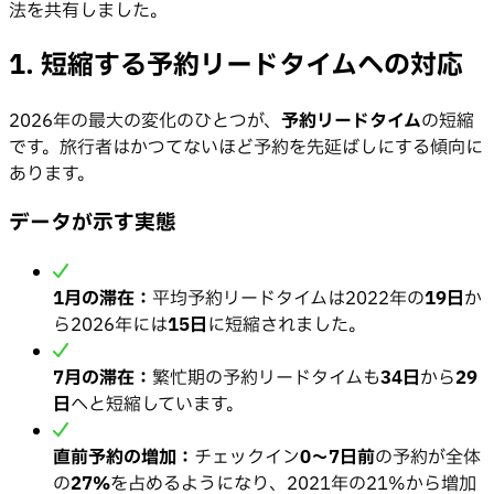
法を共有しました。
1. 短縮する予約リードタイムへの対応
2026年の最大の変化のひとつが、
予約リードタイム
の短縮
です。旅行者はかつてないほど予約を先延ばしにする傾向に
あります。
データが示す実態
1月の滞在：
平均予約リードタイムは2022年の
19日
か
ら2026年には
15日
に短縮されました。
7月の滞在：
繁忙期の予約リードタイムも
34日
から
29
日
へと短縮しています。
直前予約の増加：
チェックイン
0〜7日前
の予約が全体
の
27%
を占めるようになり、2021年の21%から増加