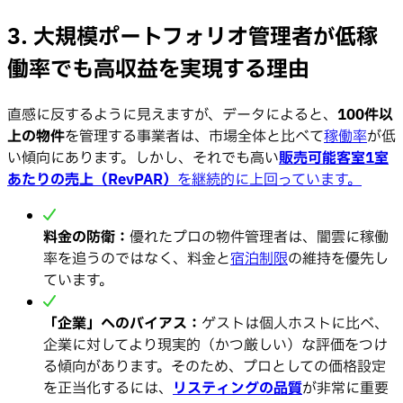
3. 大規模ポートフォリオ管理者が低稼
働率でも高収益を実現する理由
直感に反するように見えますが、データによると、
100件以
上の物件
を管理する事業者は、市場全体と比べて
稼働率
が低
い傾向にあります。しかし、それでも高い
販売可能客室1室
あたりの売上（RevPAR）
を継続的に上回っています。
料金の防衛：
優れたプロの物件管理者は、闇雲に稼働
率を追うのではなく、料金と
宿泊制限
の維持を優先し
ています。
「企業」へのバイアス：
ゲストは個人ホストに比べ、
企業に対してより現実的（かつ厳しい）な評価をつけ
る傾向があります。そのため、プロとしての価格設定
を正当化するには、
リスティングの品質
が非常に重要