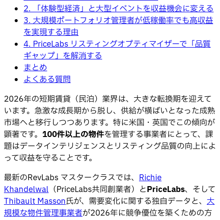
2. 「体験型経済」と大型イベントを収益機会に変える
3. 大規模ポートフォリオ管理者が低稼働率でも高収益
を実現する理由
4. PriceLabs リスティングオプティマイザーで「品質
ギャップ」を解消する
まとめ
よくある質問
2026年の短期賃貸（民泊）業界は、大きな転換期を迎えて
います。急激な成長期から脱し、供給が横ばいとなった成熟
市場へと移行しつつあります。特に米国・英国でこの傾向が
顕著です。
100件以上の物件
を管理する事業者にとって、課
題はデータインテリジェンスとリスティング品質の向上によ
って収益を守ることです。
最新のRevLabs マスタークラスでは、
Richie
Khandelwal
（PriceLabs共同創業者）と
PriceLabs
、そして
Thibault Masson
氏が、需要変化に関する独自データと、
大
規模な物件管理事業者
が2026年に競争優位を築くための方