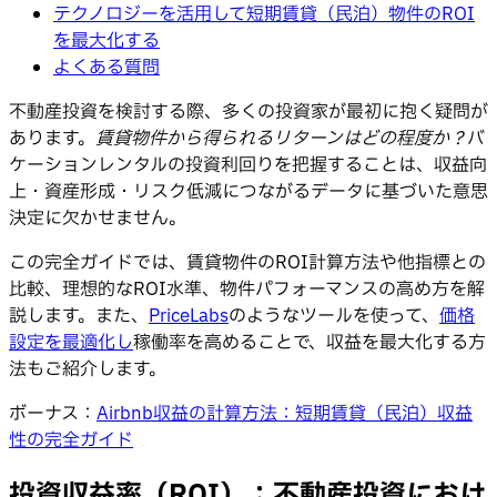
テクノロジーを活用して短期賃貸（民泊）物件のROI
を最大化する
よくある質問
不動産投資を検討する際、多くの投資家が最初に抱く疑問が
あります。
賃貸物件から得られるリターンはどの程度か？
バ
ケーションレンタルの投資利回りを把握することは、収益向
上・資産形成・リスク低減につながるデータに基づいた意思
決定に欠かせません。
この完全ガイドでは、賃貸物件のROI計算方法や他指標との
比較、理想的なROI水準、物件パフォーマンスの高め方を解
説します。また、
PriceLabs
のようなツールを使って、
価格
設定を最適化し
稼働率を高めることで、収益を最大化する方
法もご紹介します。
ボーナス：
Airbnb収益の計算方法：短期賃貸（民泊）収益
性の完全ガイド
投資収益率（ROI）：不動産投資におけ