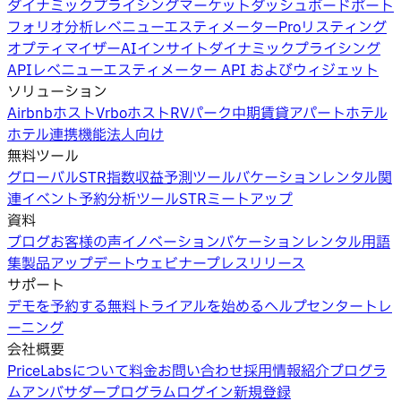
ダイナミックプライシング
マーケットダッシュボード
ポート
フォリオ分析
レベニューエスティメーターPro
リスティング
オプティマイザー
AIインサイト
ダイナミックプライシング
API
レベニューエスティメーター API およびウィジェット
ソリューション
Airbnbホスト
Vrboホスト
RVパーク
中期賃貸
アパートホテル
ホテル
連携機能
法人向け
無料ツール
グローバルSTR指数
収益予測ツール
バケーションレンタル関
連イベント
予約分析ツール
STRミートアップ
資料
ブログ
お客様の声
イノベーション
バケーションレンタル用語
集
製品アップデートウェビナー
プレスリリース
サポート
デモを予約する
無料トライアルを始める
ヘルプセンター
トレ
ーニング
会社概要
PriceLabsについて
料金
お問い合わせ
採用情報
紹介プログラ
ム
アンバサダープログラム
ログイン
新規登録