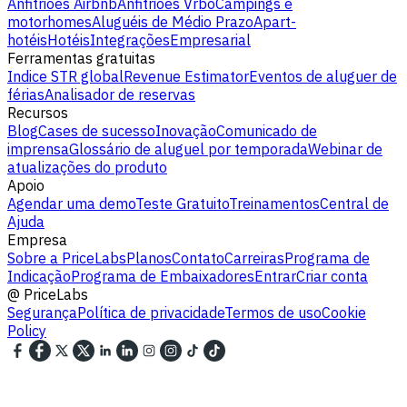
Anfitriões Airbnb
Anfitriões Vrbo
Campings e
motorhomes
Aluguéis de Médio Prazo
Apart-
hotéis
Hotéis
Integrações
Empresarial
Ferramentas gratuitas
Indice STR global
Revenue Estimator
Eventos de aluguer de
férias
Analisador de reservas
Recursos
Blog
Cases de sucesso
Inovação
Comunicado de
imprensa
Glossário de aluguel por temporada
Webinar de
atualizações do produto
Apoio
Agendar uma demo
Teste Gratuito
Treinamentos
Central de
Ajuda
Empresa
Sobre a PriceLabs
Planos
Contato
Carreiras
Programa de
Indicação
Programa de Embaixadores
Entrar
Criar conta
@
PriceLabs
Segurança
Política de privacidade
Termos de uso
Cookie
Policy