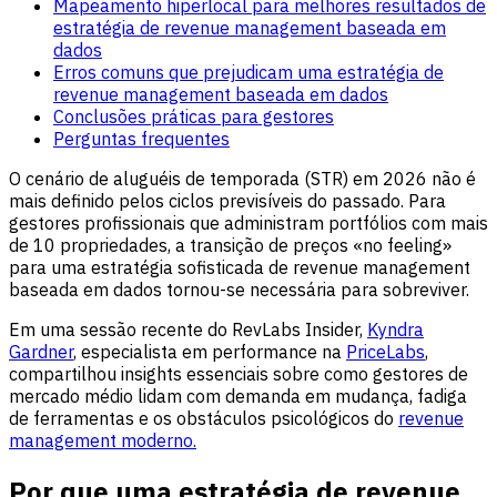
Mapeamento hiperlocal para melhores resultados de
estratégia de revenue management baseada em
dados
Erros comuns que prejudicam uma estratégia de
revenue management baseada em dados
Conclusões práticas para gestores
Perguntas frequentes
O cenário de aluguéis de temporada (STR) em 2026 não é
mais definido pelos ciclos previsíveis do passado. Para
gestores profissionais que administram portfólios com mais
de 10 propriedades, a transição de preços «no feeling»
para uma estratégia sofisticada de revenue management
baseada em dados tornou-se necessária para sobreviver.
Em uma sessão recente do RevLabs Insider,
Kyndra
Gardner
, especialista em performance na
PriceLabs
,
compartilhou insights essenciais sobre como gestores de
mercado médio lidam com demanda em mudança, fadiga
de ferramentas e os obstáculos psicológicos do
revenue
management moderno.
Por que uma estratégia de revenue