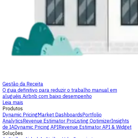
Gestão da Receita
O guia definitivo para reduzir o trabalho manual em
aluguéis Airbnb com baixo desempenho
Leia mais
Produtos
Dynamic Pricing
Market Dashboards
Portfolio
Analytics
Revenue Estimator Pro
Listing Optimizer
Insights
de IA
Dynamic Pricing API
Revenue Estimator API & Widget
Soluções