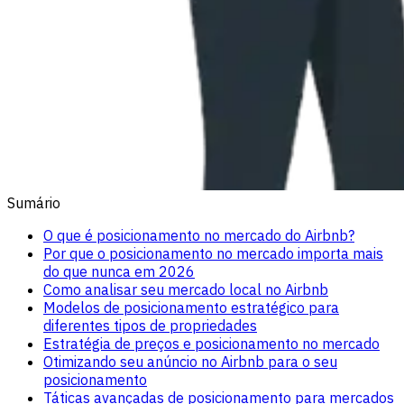
Sumário
O que é posicionamento no mercado do Airbnb?
Por que o posicionamento no mercado importa mais
do que nunca em 2026
Como analisar seu mercado local no Airbnb
Modelos de posicionamento estratégico para
diferentes tipos de propriedades
Estratégia de preços e posicionamento no mercado
Otimizando seu anúncio no Airbnb para o seu
posicionamento
Táticas avançadas de posicionamento para mercados