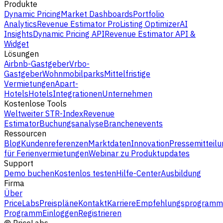
Produkte
Dynamic Pricing
Market Dashboards
Portfolio
Analytics
Revenue Estimator Pro
Listing Optimizer
AI
Insights
Dynamic Pricing API
Revenue Estimator API &
Widget
Lösungen
Airbnb-Gastgeber
Vrbo-
Gastgeber
Wohnmobilparks
Mittelfristige
Vermietungen
Apart-
Hotels
Hotels
Integrationen
Unternehmen
Kostenlose Tools
Weltweiter STR-Index
Revenue
Estimator
Buchungsanalyse
Branchenevents
Ressourcen
Blog
Kundenreferenzen
Marktdaten
Innovation
Pressemitteilu
für Ferienvermietungen
Webinar zu Produktupdates
Support
Demo buchen
Kostenlos testen
Hilfe-Center
Ausbildung
Firma
Über
PriceLabs
Preispläne
Kontakt
Karriere
Empfehlungsprogramm
Programm
Einloggen
Registrieren