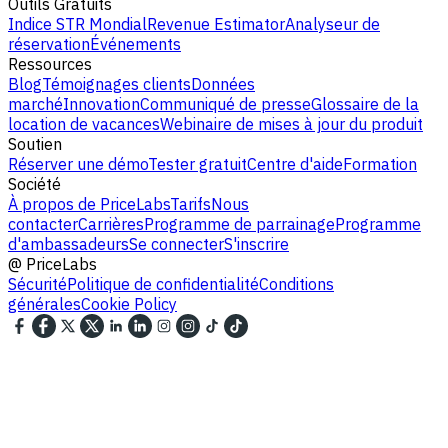
Outils Gratuits
Indice STR Mondial
Revenue Estimator
Analyseur de
réservation
Événements
Ressources
Blog
Témoignages clients
Données
marché
Innovation
Communiqué de presse
Glossaire de la
location de vacances
Webinaire de mises à jour du produit
Soutien
Réserver une démo
Tester gratuit
Centre d'aide
Formation
Société
À propos de PriceLabs
Tarifs
Nous
contacter
Carrières
Programme de parrainage
Programme
d'ambassadeurs
Se connecter
S'inscrire
@
PriceLabs
Sécurité
Politique de confidentialité
Conditions
générales
Cookie Policy