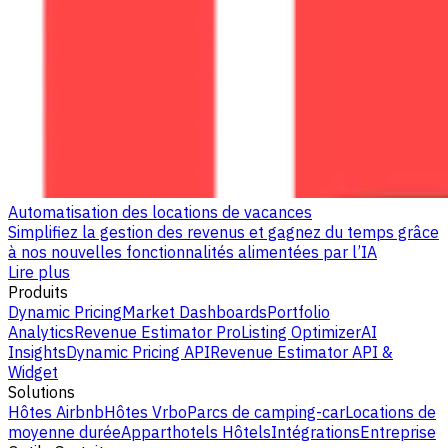
Automatisation des locations de vacances
Simplifiez la gestion des revenus et gagnez du temps grâce
à nos nouvelles fonctionnalités alimentées par l’IA
Lire plus
Produits
Dynamic Pricing
Market Dashboards
Portfolio
Analytics
Revenue Estimator Pro
Listing Optimizer
AI
Insights
Dynamic Pricing API
Revenue Estimator API &
Widget
Solutions
Hôtes Airbnb
Hôtes Vrbo
Parcs de camping-car
Locations de
moyenne durée
Apparthotels
Hôtels
Intégrations
Entreprise