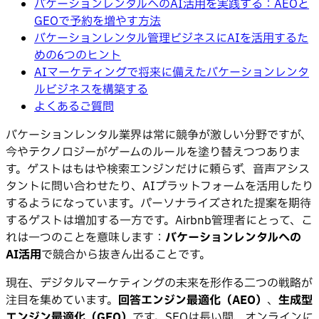
バケーションレンタルへのAI活用を実践する：AEOと
GEOで予約を増やす方法
バケーションレンタル管理ビジネスにAIを活用するた
めの6つのヒント
AIマーケティングで将来に備えたバケーションレンタ
ルビジネスを構築する
よくあるご質問
バケーションレンタル業界は常に競争が激しい分野ですが、
今やテクノロジーがゲームのルールを塗り替えつつありま
す。ゲストはもはや検索エンジンだけに頼らず、音声アシス
タントに問い合わせたり、AIプラットフォームを活用したり
するようになっています。パーソナライズされた提案を期待
するゲストは増加する一方です。Airbnb管理者にとって、こ
れは一つのことを意味します：
バケーションレンタルへの
AI活用
で競合から抜きん出ることです。
現在、デジタルマーケティングの未来を形作る二つの戦略が
注目を集めています。
回答エンジン最適化（AEO）
、
生成型
エンジン最適化（GEO）
です。SEOは長い間、オンラインに