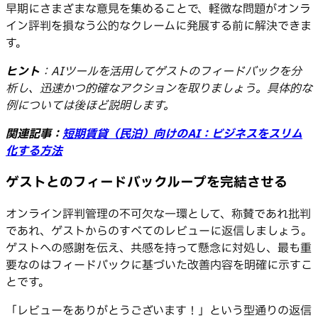
早期にさまざまな意見を集めることで、軽微な問題がオンラ
イン評判を損なう公的なクレームに発展する前に解決できま
す。
ヒント
：AIツールを活用してゲストのフィードバックを分
析し、迅速かつ的確なアクションを取りましょう。具体的な
例については後ほど説明します。
関連記事：
短期賃貸（民泊）向けのAI：ビジネスをスリム
化する方法
ゲストとのフィードバックループを完結させる
オンライン評判管理の不可欠な一環として、称賛であれ批判
であれ、ゲストからのすべてのレビューに返信しましょう。
ゲストへの感謝を伝え、共感を持って懸念に対処し、最も重
要なのはフィードバックに基づいた改善内容を明確に示すこ
とです。
「レビューをありがとうございます！」という型通りの返信