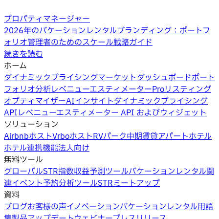
プロパティマネージャー
2026年のバケーションレンタルブランディング：ポートフ
ォリオ管理者のためのスケール戦略ガイド
続きを読む
ホーム
ダイナミックプライシング
マーケットダッシュボード
ポート
フォリオ分析
レベニューエスティメーターPro
リスティング
オプティマイザー
AIインサイト
ダイナミックプライシング
API
レベニューエスティメーター API およびウィジェット
ソリューション
Airbnbホスト
Vrboホスト
RVパーク
中期賃貸
アパートホテル
ホテル
連携機能
法人向け
無料ツール
グローバルSTR指数
収益予測ツール
バケーションレンタル関
連イベント
予約分析ツール
STRミートアップ
資料
ブログ
お客様の声
イノベーション
バケーションレンタル用語
集
製品アップデートウェビナー
プレスリリース