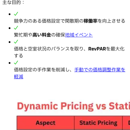
主な目的：
競争力のある価格設定で閑散期の
稼働率
を向上させる
繁忙期や
高い料金
の確保
地域イベント
価格と空室状況のバランスを取り、
RevPAR
を最大化
する
価格設定の手作業を削減し、
手動での価格調整作業を
軽減