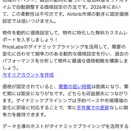
地域のイベント、競合の動向に基づいて宿泊料金をリアルタ
イムで自動調整する価格設定の方法です。2026年におい
て、この柔軟性は不可欠です。Airbnb市場の動きに固定価格
設定では追いつけません。
物件を動的に価格設定して、物件に特化した無料カスタムレ
ポートを入手しましょう！
PriceLabsのダイナミックプライシングを活用して、需要の
変化に合わせて競争力のある動的な価格設定を行い、過去の
パフォーマンスを分析して物件に最適な価格戦略を構築しま
しょう。
今すぐアカウントを作成
価格が固定されていると、
需要の低い時期
は割高になり、繁
忙期には割安になりがちです。どちらも収益損失につながり
ます。ダイナミックプライシングは予約ペースや市場環境の
変化に即座に対応することで、常に
手作業での更新
なしに競
争力を維持できます。
データ主導のホストがダイナミックプライシングを活用する