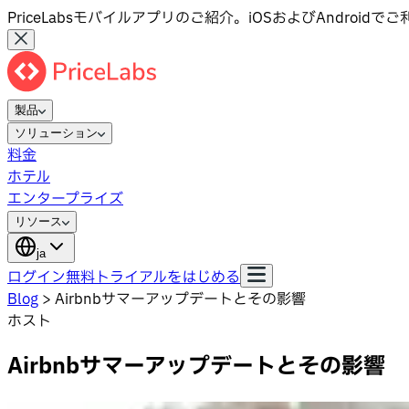
PriceLabsモバイルアプリのご紹介。iOSおよびAndroid
製品
ソリューション
料金
ホテル
エンタープライズ
リソース
ja
ログイン
無料トライアルをはじめる
Blog
>
Airbnbサマーアップデートとその影響
ホスト
Airbnbサマーアップデートとその影響