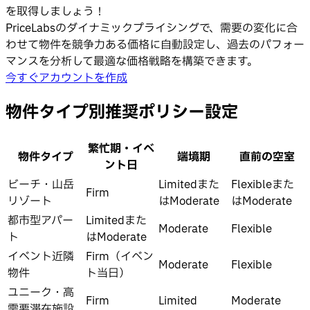
を取得しましょう！
PriceLabsのダイナミックプライシングで、需要の変化に合
わせて物件を競争力ある価格に自動設定し、過去のパフォー
マンスを分析して最適な価格戦略を構築できます。
今すぐアカウントを作成
物件タイプ別推奨ポリシー設定
繁忙期・イベ
物件タイプ
端境期
直前の空室
ント日
ビーチ・山岳
Limitedまた
Flexibleまた
Firm
リゾート
はModerate
はModerate
都市型アパー
Limitedまた
Moderate
Flexible
ト
はModerate
イベント近隣
Firm（イベン
Moderate
Flexible
物件
ト当日）
ユニーク・高
Firm
Limited
Moderate
需要滞在施設