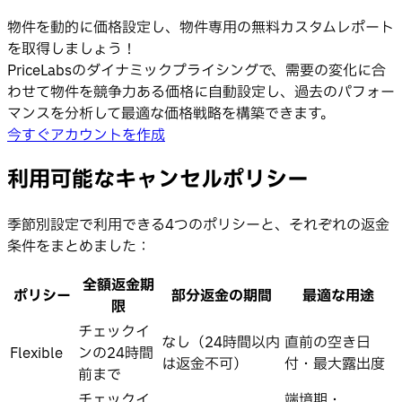
物件を動的に価格設定し、物件専用の無料カスタムレポート
を取得しましょう！
PriceLabsのダイナミックプライシングで、需要の変化に合
わせて物件を競争力ある価格に自動設定し、過去のパフォー
マンスを分析して最適な価格戦略を構築できます。
今すぐアカウントを作成
利用可能なキャンセルポリシー
季節別設定で利用できる4つのポリシーと、それぞれの返金
条件をまとめました：
全額返金期
ポリシー
部分返金の期間
最適な用途
限
チェックイ
なし（24時間以内
直前の空き日
Flexible
ンの24時間
は返金不可）
付・最大露出度
前まで
チェックイ
端境期・