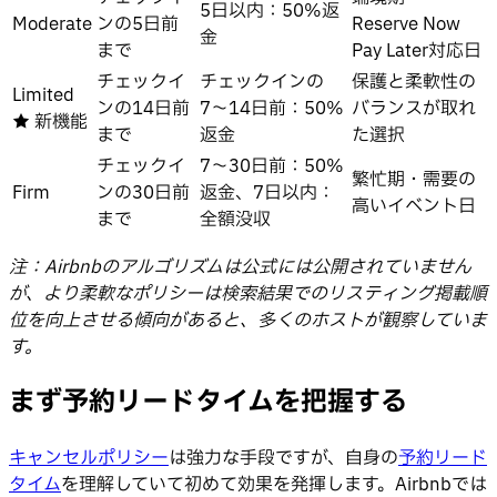
5日以内：50%返
Moderate
ンの5日前
Reserve Now
金
まで
Pay Later対応日
チェックイ
チェックインの
保護と柔軟性の
Limited
ンの14日前
7〜14日前：50%
バランスが取れ
★ 新機能
まで
返金
た選択
チェックイ
7〜30日前：50%
繁忙期・需要の
Firm
ンの30日前
返金、7日以内：
高いイベント日
まで
全額没収
注：Airbnbのアルゴリズムは公式には公開されていません
が、より柔軟なポリシーは検索結果でのリスティング掲載順
位を向上させる傾向があると、多くのホストが観察していま
す。
まず予約リードタイムを把握する
キャンセルポリシー
は強力な手段ですが、自身の
予約リード
タイム
を理解していて初めて効果を発揮します。Airbnbでは