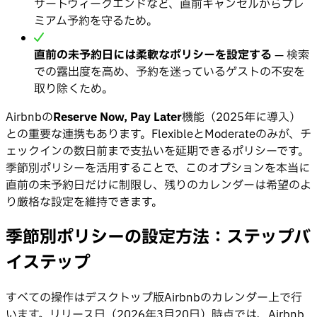
サートウィークエンドなど、直前キャンセルからプレ
ミアム予約を守るため。
直前の未予約日には柔軟なポリシーを設定する
— 検索
での露出度を高め、予約を迷っているゲストの不安を
取り除くため。
Airbnbの
Reserve Now, Pay Later
機能（2025年に導入）
との重要な連携もあります。FlexibleとModerateのみが、チ
ェックインの数日前まで支払いを延期できるポリシーです。
季節別ポリシーを活用することで、このオプションを本当に
直前の未予約日だけに制限し、残りのカレンダーは希望のよ
り厳格な設定を維持できます。
季節別ポリシーの設定方法：ステップバ
イステップ
すべての操作はデスクトップ版Airbnbのカレンダー上で行
います。リリース日（2026年3月20日）時点では、Airbnb