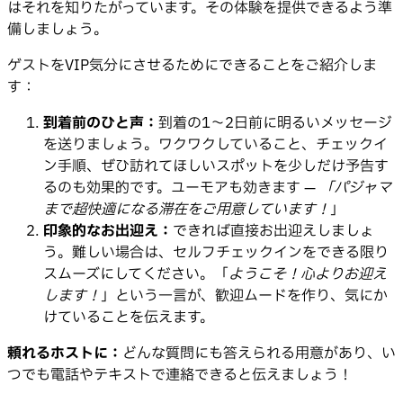
はそれを知りたがっています。その体験を提供できるよう準
備しましょう。
ゲストをVIP気分にさせるためにできることをご紹介しま
す：
到着前のひと声：
到着の1〜2日前に明るいメッセージ
を送りましょう。ワクワクしていること、チェックイ
ン手順、ぜひ訪れてほしいスポットを少しだけ予告す
るのも効果的です。ユーモアも効きます —
「パジャマ
まで超快適になる滞在をご用意しています！
」
印象的なお出迎え：
できれば直接お出迎えしましょ
う。難しい場合は、セルフチェックインをできる限り
スムーズにしてください。「
ようこそ！心よりお迎え
します！
」という一言が、歓迎ムードを作り、気にか
けていることを伝えます。
頼れるホストに：
どんな質問にも答えられる用意があり、い
つでも電話やテキストで連絡できると伝えましょう！