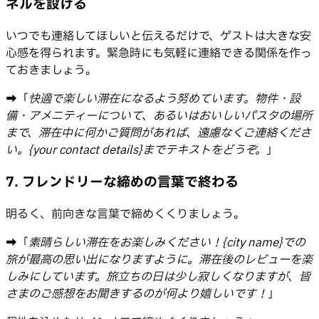
ネルを設ける
いつでも連絡してほしいと伝えるだけで、ゲストは大きな安
心感を得られます。緊急時にも気軽に連絡できる関係を作っ
ておきましょう。
➡️「
快適で楽しい滞在になるよう努めています。物件・設
備・アメニティーについて、あるいはおいしいパスタの場所
まで、滞在中に何かご質問があれば、遠慮なくご連絡くださ
い。{your contact details}までテキストをどうぞ。
」
7. フレンドリーな締めの言葉で終わる
明るく、前向きな言葉で締めくくりましょう。
➡️「
素晴らしい滞在をお楽しみください！{city name}での
旅が最高の思い出になりますように。滞在後のレビューを楽
しみにしています。旅立ちの日は少し寂しくなりますが、皆
さまのご感想をお聞きするのが何より嬉しいです！
」