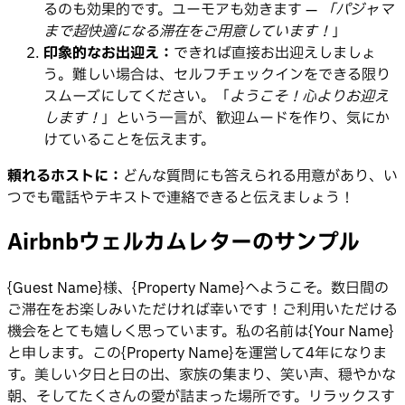
るのも効果的です。ユーモアも効きます —
「パジャマ
まで超快適になる滞在をご用意しています！
」
印象的なお出迎え：
できれば直接お出迎えしましょ
う。難しい場合は、セルフチェックインをできる限り
スムーズにしてください。「
ようこそ！心よりお迎え
します！
」という一言が、歓迎ムードを作り、気にか
けていることを伝えます。
頼れるホストに：
どんな質問にも答えられる用意があり、い
つでも電話やテキストで連絡できると伝えましょう！
Airbnbウェルカムレターのサンプル
{Guest Name}様、{Property Name}へようこそ。数日間の
ご滞在をお楽しみいただければ幸いです！ご利用いただける
機会をとても嬉しく思っています。私の名前は{Your Name}
と申します。この{Property Name}を運営して4年になりま
す。美しい夕日と日の出、家族の集まり、笑い声、穏やかな
朝、そしてたくさんの愛が詰まった場所です。リラックスす