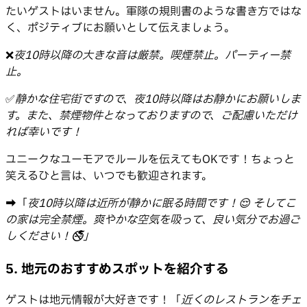
たいゲストはいません。軍隊の規則書のような書き方ではな
く、ポジティブにお願いとして伝えましょう。
❌
夜10時以降の大きな音は厳禁。喫煙禁止。パーティー禁
止。
✅
静かな住宅街ですので、夜10時以降はお静かにお願いしま
す。また、禁煙物件となっておりますので、ご配慮いただけ
れば幸いです！
ユニークなユーモアでルールを伝えてもOKです！ちょっと
笑えるひと言は、いつでも歓迎されます。
➡️「
夜10時以降は近所が静かに眠る時間です！😌 そしてこ
の家は完全禁煙。爽やかな空気を吸って、良い気分でお過ご
しください！🚭」
5. 地元のおすすめスポットを紹介する
ゲストは地元情報が大好きです！「
近くのレストランをチェ