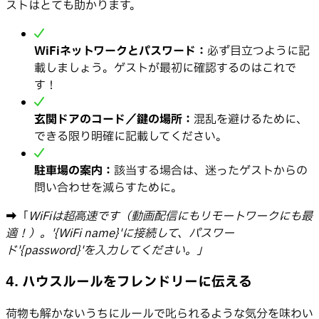
ストはとても助かります。
WiFiネットワークとパスワード：
必ず目立つように記
載しましょう。ゲストが最初に確認するのはこれで
す！
玄関ドアのコード／鍵の場所：
混乱を避けるために、
できる限り明確に記載してください。
駐車場の案内：
該当する場合は、迷ったゲストからの
問い合わせを減らすために。
➡️「
WiFiは超高速です（動画配信にもリモートワークにも最
適！）。'{WiFi name}'に接続して、パスワー
ド'{password}'を入力してください。」
4. ハウスルールをフレンドリーに伝える
荷物も解かないうちにルールで叱られるような気分を味わい