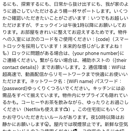
るにも、探索するにも、日常から抜け出すにも、我が家のよ
うに過ごしていただけるよう精一杯サポートします。いくつ
かご確認いただきたいことがございます：いつでもお越しい
ただけますが、チェックインは午後1時以降にお願いしてお
ります。お部屋をきれいに整えてお迎えするためです。物件
への入室には次のコードをご使用ください：{code}（スマー
トロックを採用しています！未来的な感じがしますよね！
🦾）ロックに問題がある場合は、{your phone number}に
ご連絡ください。繋がらない場合は、補助ホストの（{their
contact details}）までお願いします。2. 通信環境：WiFiは
超高速で、動画配信からリモートワークまで快適にお使いい
ただけます。ネットワーク名：{WiFi name} パスワード：
{password}ゆっくりくつろいでください。キッチンには必
需品をすべて揃えています。物件内にサプライズも隠れてい
るかも。コーヒーやお茶を飲みながら、ゆったりとお過ごし
ください（Netflixも使えます📺）。この住宅街にもいくつ
かお守りいただきたいルールがあります。夜10時以降はお
静かにお願いします🤫。屋内では喫煙禁止です。新鮮な空気