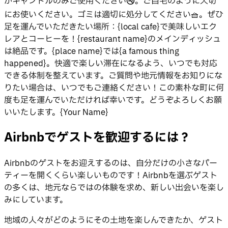
かキャンドルのみご使用ください🚭。ご自宅のように大切
にお使いください。ゴミは適切に処分してください🧺。ぜひ
足を運んでいただきたい場所：{local cafe}で美味しいエク
レアとコーヒーを！{restaurant name}のメインディッシュ
は絶品です。{place name}では{a famous thing
happened}。快適で楽しい滞在になるよう、いつでも対応
できる体制を整えています。ご質問や地元情報をお知りにな
りたい場合は、いつでもご連絡ください！この素朴な町に何
度も足を運んでいただければ幸いです。どうぞよろしくお願
いいたします。{Your Name}
Airbnbでゲストを歓迎するには？
Airbnbのゲストをお迎えするのは、自分だけの小さなパー
ティーを開くくらい楽しいものです！Airbnbを選ぶゲスト
の多くは、地元ならではの体験を求め、新しい出会いを楽し
みにしています。
地域の人々がどのようにその土地を楽しんできたか、ゲスト