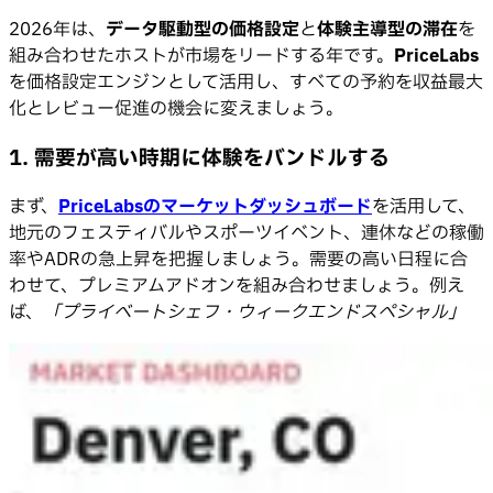
2026年は、
データ駆動型の価格設定
と
体験主導型の滞在
を
組み合わせたホストが市場をリードする年です。
PriceLabs
を価格設定エンジンとして活用し、すべての予約を収益最大
化とレビュー促進の機会に変えましょう。
1. 需要が高い時期に体験をバンドルする
まず、
PriceLabsのマーケットダッシュボード
を活用して、
地元のフェスティバルやスポーツイベント、連休などの稼働
率やADRの急上昇を把握しましょう。需要の高い日程に合
わせて、プレミアムアドオンを組み合わせましょう。例え
ば、
「プライベートシェフ・ウィークエンドスペシャル」