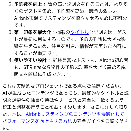
予約数を向上：
質の高い説明文を作ることは、より多
くのゲストを集め、予約率を高め、競争の激しい
Airbnb市場でリスティングを際立たせるために不可欠
です。
第一印象を最大化：
掲載の
タイトル
と説明文は、ゲス
トが最初に目にするものです。予約の判断に大きな影
響を与えるため、注目を引き、情報が充実した内容に
することが重要です。
使いやすい設計：
経験豊富なホストも、Airbnb初心者
も、STRingsなら物件の予約成功率を大きく高める説
明文を簡単に作成できます。
これは実験的なプロジェクトである点にご注意ください。
AIが生成したコンテンツであっても、最終的なタイトルと説
明文が物件の独自の特徴やサービスと完全に一致するよう、
校正と調整を行うことをおすすめします。さらに詳しく知り
たい方は、
Airbnbリスティングのコンテンツを最適化して
パフォーマンスを向上させる方法
の完全ガイドをご覧くださ
い。