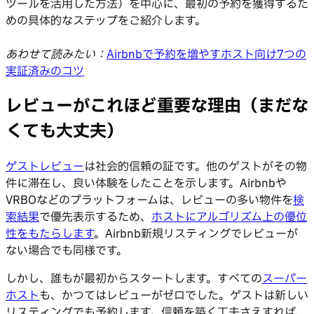
ツールを活用した方法）を中心に、最初の予約を獲得するた
めの具体的なステップをご紹介します。
あわせて読みたい：
Airbnbで予約を増やすホスト向け7つの
実証済みのコツ
レビューがこれほど重要な理由（まだな
くても大丈夫）
ゲストレビュー
は社会的信頼の証です。他のゲストがその物
件に滞在し、良い体験をしたことを示します。Airbnbや
VRBOなどのプラットフォームは、レビューの多い物件を
検
索結果
で優先表示するため、
ホストにアルゴリズム上の優位
性をもたらします
。Airbnb新規リスティングでレビューが
ない場合でも同様です。
しかし、誰もが最初からスタートします。すべての
スーパー
ホスト
も、かつてはレビューがゼロでした。ゲストは新しい
リスティングでも予約します。信頼を築く工夫さえすれば、