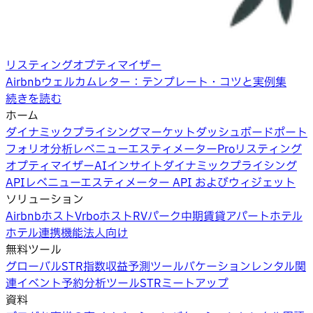
リスティングオプティマイザー
Airbnbウェルカムレター：テンプレート・コツと実例集
続きを読む
ホーム
ダイナミックプライシング
マーケットダッシュボード
ポート
フォリオ分析
レベニューエスティメーターPro
リスティング
オプティマイザー
AIインサイト
ダイナミックプライシング
API
レベニューエスティメーター API およびウィジェット
ソリューション
Airbnbホスト
Vrboホスト
RVパーク
中期賃貸
アパートホテル
ホテル
連携機能
法人向け
無料ツール
グローバルSTR指数
収益予測ツール
バケーションレンタル関
連イベント
予約分析ツール
STRミートアップ
資料