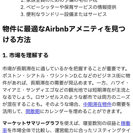
家族全員のための予備の毛布や枕
ベビーシッターや保育サービスの情報提供
便利なランドリー設備またはサービス
物件に最適なAirbnbアメニティを見つ
ける方法
1. 市場を理解する
市場が長期滞在に適しているかを把握することが重要です。
ボストン・シアトル・ワシントンD.C.などのビジネス街に物
件があれば、長期滞在の需要が見込めます。一方、ハワイ・
マイアミ・サンディエゴなどの観光地では短期滞在が主流と
なるでしょう。ロサンゼルスのような都市では両方のニーズ
が混在することも。そのような場合、
中期滞在物件
の需要を
活用して、
閑散期
にカレンダーを埋めることができます。
マーケットサマリーグラフ
を使えば、寝室数別の収益と
稼働
率
を市場全体で比較し、運営能力に合ったリスティングタイ