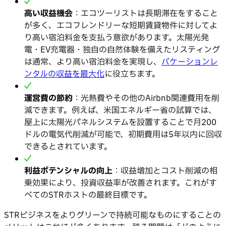
高い収益機会
：エコツーリストは長期滞在をすること
が多く、エコフレンドリーな短期賃貸物件に対してよ
り高い宿泊料金を支払う意欲があります。太陽光発
電・EV充電器・独自の自然体験を備えたリスティング
は通常、より高い宿泊料金を実現し、
バケーションレ
ンタルの収益を最大化
に役立ちます。
運営費の節約
：光熱費やその他のAirbnb関連費用を削
減できます。例えば、米国エネルギー省の試算では、
屋上に太陽光パネルシステムを設置することで月200
ドルの電気代削減が可能で、初期費用は5年以内に回収
できるとされています。
利益ポテンシャルの向上
：収益増加とコスト削減の相
乗効果により、投資収益率が改善されます。これがす
べてのSTRホストの最終目標です。
STRビジネスをよりグリーンで持続可能なものにすることの