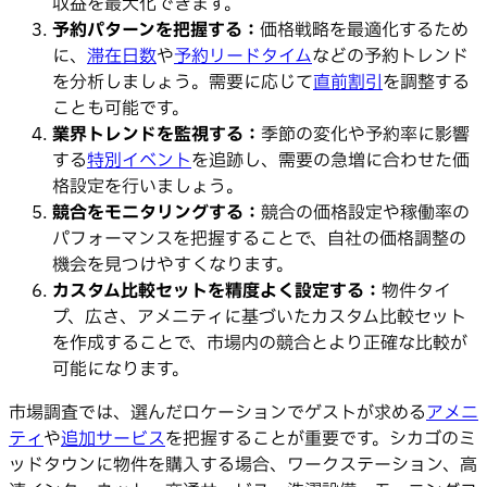
収益を最大化できます。
予約パターンを把握する：
価格戦略を最適化するため
に、
滞在日数
や
予約リードタイム
などの予約トレンド
を分析しましょう。需要に応じて
直前割引
を調整する
ことも可能です。
業界トレンドを監視する：
季節の変化や予約率に影響
する
特別イベント
を追跡し、需要の急増に合わせた価
格設定を行いましょう。
競合をモニタリングする：
競合の価格設定や稼働率の
パフォーマンスを把握することで、自社の価格調整の
機会を見つけやすくなります。
カスタム比較セットを精度よく設定する：
物件タイ
プ、広さ、アメニティに基づいたカスタム比較セット
を作成することで、市場内の競合とより正確な比較が
可能になります。
市場調査では、選んだロケーションでゲストが求める
アメニ
ティ
や
追加サービス
を把握することが重要です。シカゴのミ
ッドタウンに物件を購入する場合、ワークステーション、高