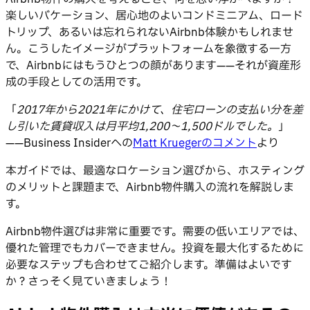
楽しいバケーション、居心地のよいコンドミニアム、ロード
トリップ、あるいは忘れられないAirbnb体験かもしれませ
ん。こうしたイメージがプラットフォームを象徴する一方
で、Airbnbにはもうひとつの顔があります——それが資産形
成の手段としての活用です。
「
2017年から2021年にかけて、住宅ローンの支払い分を差
し引いた賃貸収入は月平均1,200〜1,500ドルでした。
」
——Business Insiderへの
Matt Kruegerのコメント
より
本ガイドでは、最適なロケーション選びから、ホスティング
のメリットと課題まで、Airbnb物件購入の流れを解説しま
す。
Airbnb物件選びは非常に重要です。需要の低いエリアでは、
優れた管理でもカバーできません。投資を最大化するために
必要なステップも合わせてご紹介します。準備はよいです
か？さっそく見ていきましょう！