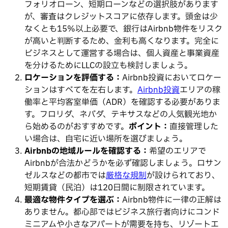
フォリオローン、短期ローンなどの選択肢があります
が、審査はクレジットスコアに依存します。頭金は少
なくとも15%以上必要で、銀行はAirbnb物件をリスク
が高いと判断するため、金利も高くなります。完全に
ビジネスとして運営する場合は、個人資産と事業資産
を分けるためにLLCの設立も検討しましょう。
ロケーションを評価する：
Airbnb投資においてロケー
ションはすべてを左右します。
Airbnb投資
エリアの稼
働率と平均客室単価（ADR）を確認する必要がありま
す。フロリダ、ネバダ、テキサスなどの人気観光地か
ら始めるのがおすすめです。
ポイント：
直接管理した
い場合は、自宅に近い場所を選びましょう。
Airbnbの地域ルールを確認する：
希望のエリアで
Airbnbが合法かどうかを必ず確認しましょう。ロサン
ゼルスなどの都市では
厳格な規制
が設けられており、
短期賃貸（民泊）は120日間に制限されています。
最適な物件タイプを選ぶ：
Airbnb物件に一律の正解は
ありません。都心部ではビジネス旅行者向けにコンド
ミニアムや小さなアパートが需要を持ち、リゾートエ