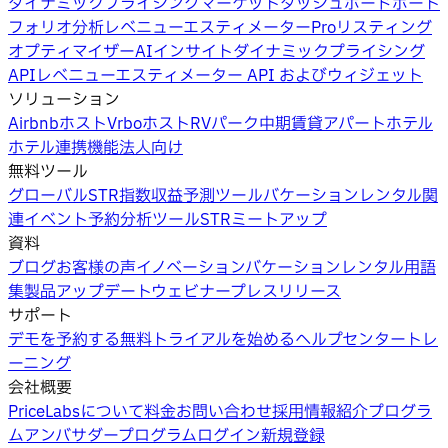
ダイナミックプライシング
マーケットダッシュボード
ポート
フォリオ分析
レベニューエスティメーターPro
リスティング
オプティマイザー
AIインサイト
ダイナミックプライシング
API
レベニューエスティメーター API およびウィジェット
ソリューション
Airbnbホスト
Vrboホスト
RVパーク
中期賃貸
アパートホテル
ホテル
連携機能
法人向け
無料ツール
グローバルSTR指数
収益予測ツール
バケーションレンタル関
連イベント
予約分析ツール
STRミートアップ
資料
ブログ
お客様の声
イノベーション
バケーションレンタル用語
集
製品アップデートウェビナー
プレスリリース
サポート
デモを予約する
無料トライアルを始める
ヘルプセンター
トレ
ーニング
会社概要
PriceLabsについて
料金
お問い合わせ
採用情報
紹介プログラ
ム
アンバサダープログラム
ログイン
新規登録