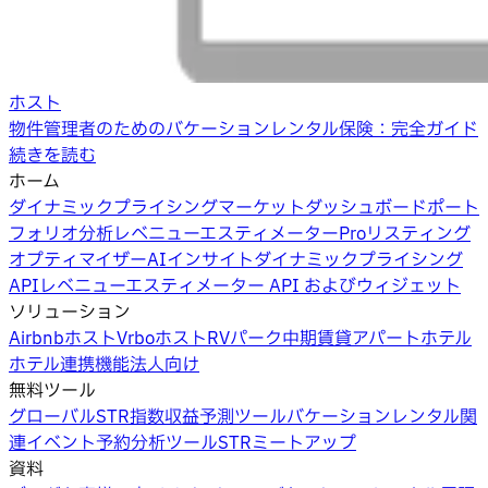
ホスト
物件管理者のためのバケーションレンタル保険：完全ガイド
続きを読む
ホーム
ダイナミックプライシング
マーケットダッシュボード
ポート
フォリオ分析
レベニューエスティメーターPro
リスティング
オプティマイザー
AIインサイト
ダイナミックプライシング
API
レベニューエスティメーター API およびウィジェット
ソリューション
Airbnbホスト
Vrboホスト
RVパーク
中期賃貸
アパートホテル
ホテル
連携機能
法人向け
無料ツール
グローバルSTR指数
収益予測ツール
バケーションレンタル関
連イベント
予約分析ツール
STRミートアップ
資料