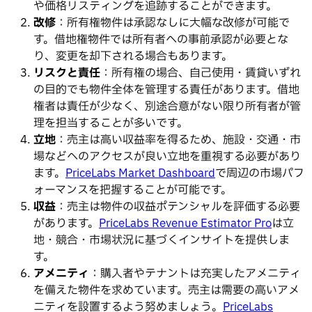
や価格リスティングを追跡することができます。
改修
：所有権物件は承認なしに大幅な改修が可能で
す。借地権物件では所有者への事前承認が必要とな
り、変更を却下される場合もあります。
リスクと責任
：所有権の場合、自己使用・賃貸いずれ
の目的でも物件全体を管理する責任があります。借地
権者は責任が少なく、別途合意がない限り所有者が管
理を担当することが多いです。
立地
：売主は高い収益率を得るため、施設・交通・市
場などへのアクセスが良い立地を重視する必要があり
ます。
PriceLabs Market Dashboard
で周辺の市場パフ
ォーマンスを把握することが可能です。
収益
：売主は物件の収益ポテンシャルを評価する必要
があります。
PriceLabs Revenue Estimator Pro
は立
地・競合・市場状況に基づくインサイトを提供しま
す。
アメニティ
：購入者やテナントは充実したアメニティ
を備えた物件を求めています。売主は需要の高いアメ
ニティを設置するよう努めましょう。
PriceLabs