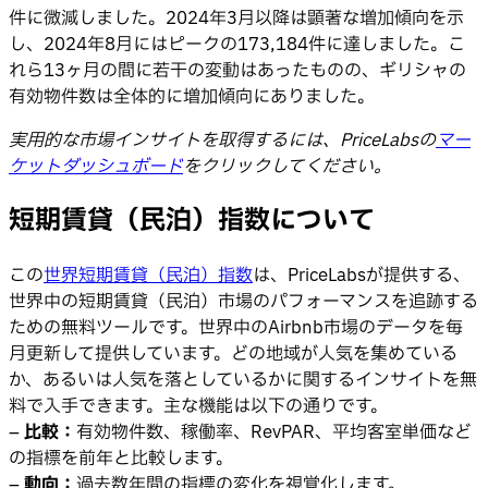
件に微減しました。2024年3月以降は顕著な増加傾向を示
し、2024年8月にはピークの173,184件に達しました。こ
れら13ヶ月の間に若干の変動はあったものの、ギリシャの
有効物件数は全体的に増加傾向にありました。
実用的な市場インサイトを取得するには、PriceLabsの
マー
ケットダッシュボード
をクリックしてください。
短期賃貸（民泊）指数について
この
世界短期賃貸（民泊）指数
は、PriceLabsが提供する、
世界中の短期賃貸（民泊）市場のパフォーマンスを追跡する
ための無料ツールです。世界中のAirbnb市場のデータを毎
月更新して提供しています。どの地域が人気を集めている
か、あるいは人気を落としているかに関するインサイトを無
料で入手できます。主な機能は以下の通りです。
–
比較：
有効物件数、稼働率、RevPAR、平均客室単価など
の指標を前年と比較します。
–
動向：
過去数年間の指標の変化を視覚化します。