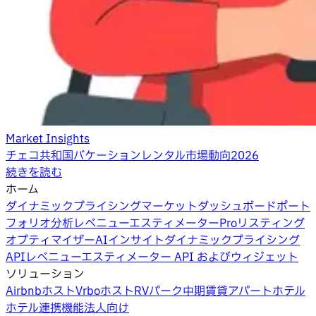
Market Insights
チェコ共和国バケーションレンタル市場動向2026
続きを読む
ホーム
ダイナミックプライシング
マーケットダッシュボード
ポート
フォリオ分析
レベニューエスティメーターPro
リスティング
オプティマイザー
AIインサイト
ダイナミックプライシング
API
レベニューエスティメーター API およびウィジェット
ソリューション
Airbnbホスト
Vrboホスト
RVパーク
中期賃貸
アパートホテル
ホテル
連携機能
法人向け