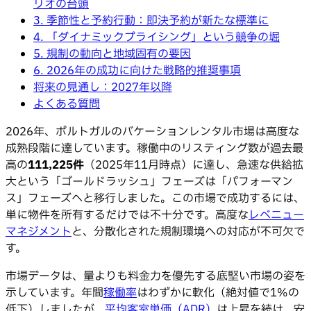
リオの台頭
3. 季節性と予約行動：即決予約が新たな標準に
4. 「ダイナミックプライシング」という競争の堀
5. 規制の動向と地域固有の要因
6. 2026年の成功に向けた戦略的推奨事項
将来の見通し：2027年以降
よくある質問
2026年、ポルトガルのバケーションレンタル市場は高度な
成熟段階に達しています。稼働中のリスティング数が過去最
高の
111,225件
（2025年11月時点）に達し、急速な供給拡
大という「ゴールドラッシュ」フェーズは「パフォーマン
ス」フェーズへと移行しました。この市場で成功するには、
単に物件を所有するだけでは不十分です。高度な
レベニュー
マネジメント
と、分散化された規制環境への対応が不可欠で
す。
市場データは、量よりも料金力を優先する底堅い市場の姿を
示しています。年間
稼働率
はわずかに軟化（絶対値で1%の
低下）しましたが、
平均客室単価（ADR）
は上昇を続け、安