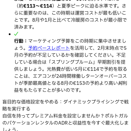
（約
€113〜€114
）と夏季ピークに迫る水準です。さ
らに重要なのは、この時期は運営コストが最も低いこ
とです。8月や1月と比べて冷暖房のコストが最小限で
済みます。
行動：
マーケティング予算をこの時期に集中させまし
ょう。
予約ペースレポート
を活用して、2月末時点で5
月の予約が不足しているかを確認してください。不足
している場合は「スプリングブルーム」早期割引を提
供しましょう。光熱費が低い5月に€114で予約を取る
ことは、エアコンが24時間稼働しターンオーバーコス
トが季節最高値となる8月の€153の予約より高い
純
利
益をもたらすことが多いのです。
盲目的な価格設定をやめる：ダイナミックプライシングで戦
略を実行する
自信を持ってプレミアム料金を設定しませんか？ポルトガル
のバケーションレンタルのADRと収益性を今すぐ最大化しま
しょう。