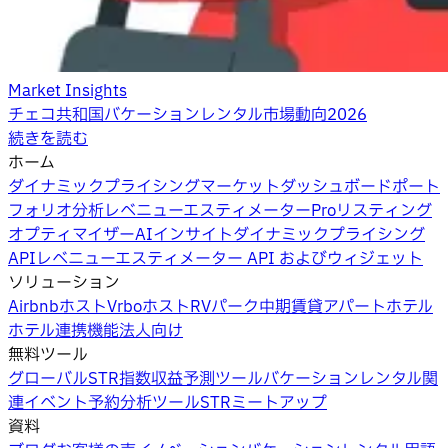
Market Insights
チェコ共和国バケーションレンタル市場動向2026
続きを読む
ホーム
ダイナミックプライシング
マーケットダッシュボード
ポート
フォリオ分析
レベニューエスティメーターPro
リスティング
オプティマイザー
AIインサイト
ダイナミックプライシング
API
レベニューエスティメーター API およびウィジェット
ソリューション
Airbnbホスト
Vrboホスト
RVパーク
中期賃貸
アパートホテル
ホテル
連携機能
法人向け
無料ツール
グローバルSTR指数
収益予測ツール
バケーションレンタル関
連イベント
予約分析ツール
STRミートアップ
資料