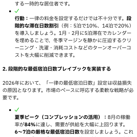
する一時的な居住者です。
行動：
一律の料金を設定するだけでは不十分です。
段
階的な滞在日数割引
（例：5泊で10%、14泊で20%）
を導入しましょう。1月・2月に5泊滞在でカレンダー
を埋めることで、冬季マージンを静かに圧迫するクリ
ーニング・洗濯・消耗コストなどのターンオーバーコ
ストを大幅に削減できます。
2. 段階的な最低宿泊日数プレイブックを実装する
2026年において、「一律の最低宿泊日数」設定は収益損失
の原因となります。市場のペースに呼応する柔軟な戦略が必
要です。
夏季ピーク（コンプレッションの活用）：
8月の稼働
率が
84%
に達し、需要が供給を大幅に上回ります。
6〜7泊の厳格な最低宿泊日数
を設定しましょう。これ