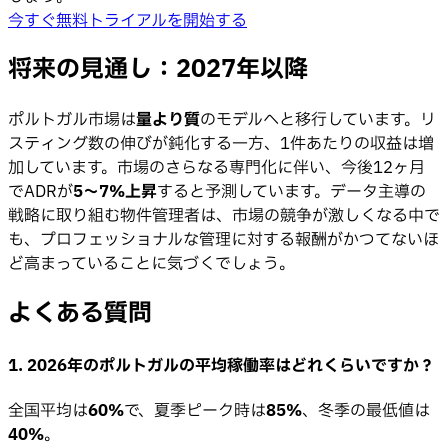
今すぐ無料トライアルを開始する
将来の見通し：2027年以降
ポルトガル市場は
量より質
のモデルへと移行しています。リ
スティング数の伸びが鈍化する一方、1件あたりの収益は増
加しています。市場のさらなる専門化に伴い、今後12ヶ月
でADRが
5〜7%上昇
すると予測しています。データ主導の
戦略に取り組む物件管理者は、市場の競争が激しくなる中で
も、プロフェッショナルな管理に対する報酬がかつてないほ
ど高まっていることに気づくでしょう。
よくある質問
1. 2026年のポルトガルの平均稼働率はどれくらいですか？
全国平均は
60%
で、夏季ピーク時は
85%
、冬季の最低値は
40%
。