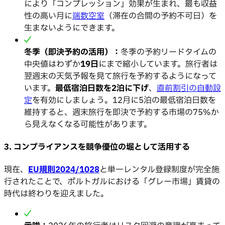
により「コンプレッション」効果が生まれ、最も収益
性の高い月に
端数空室
（滞在の合間の予約不可日）を
生まないようにできます。
冬季（即決予約の活用）：
冬季の予約リードタイムの
中央値はわずか
19日
にまで縮小しています。旅行者は
翌週末の天気予報を見て旅行を予約するようになって
います。
最低宿泊日数を2泊に下げ
、
直前割引の自動設
定
を有効にしましょう。12月に5泊の最低宿泊日数を
維持すると、週末旅行を即決で予約する市場の75%か
ら見えなくなる可能性があります。
3. コンプライアンスを競争優位の堀として活用する
現在、
EU規則2024/1028
と単一レンタル登録制度が完全施
行されたことで、ポルトガルにおける「グレー市場」賃貸の
時代は終わりを迎えました。