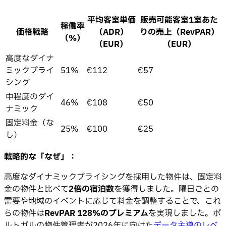
平均客室単価
販売可能客室1室あた
稼働率
価格戦略
（ADR）
りの売上（RevPAR）
（%）
（EUR）
（EUR）
高度なダイナ
ミックプライ
51%
€112
€57
シング
中程度のダイ
46%
€108
€50
ナミック
固定料金（な
25%
€100
€25
し）
戦略的な「なぜ」：
高度なダイナミックプライシングを採用した物件は、固定料
金の物件と比べて
2倍の宿泊数
を獲得しました。曜日ごとの
需要や地域のイベントに応じて料金を調整することで、これ
らの物件は
RevPAR 128%のプレミアム
を実現しました。ポ
ルトガルの物件管理者が2026年に向けた
データ主導のレベ