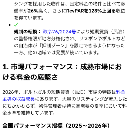
シングを採用した物件は、固定料金の物件と比べて稼
働率が
26%
高く、さらに
RevPARを128%上回る
収益
を得ています。
規制の転換：
政令76/2024号
により短期賃貸（民泊）
の監督権限が地方分権化され、リスボンやポルトなど
の自治体が「抑制ゾーン」を設定できるようになった
一方、他の地域では発展が続いています。
1. 市場パフォーマンス：成熟市場にお
ける料金の底堅さ
2026年、ポルトガルの短期賃貸（民泊）市場の特徴は
料金
主導の収益成長
にあります。大量のリスティングが流入した
にもかかわらず、物件管理者は特に高需要の夏季において料
金水準を維持しています。
全国パフォーマンス指標（2025〜2026年）