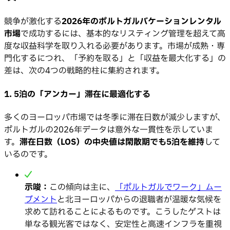
競争が激化する
2026年のポルトガルバケーションレンタル
市場
で成功するには、基本的なリスティング管理を超えて高
度な収益科学を取り入れる必要があります。市場が成熟・専
門化するにつれ、「予約を取る」と「収益を最大化する」の
差は、次の4つの戦略的柱に集約されます。
1. 5泊の「アンカー」滞在に最適化する
多くのヨーロッパ市場では冬季に滞在日数が減少しますが、
ポルトガルの2026年データは意外な一貫性を示していま
す。
滞在日数（LOS）の中央値は閑散期でも5泊を維持
して
いるのです。
示唆：
この傾向は主に、
「ポルトガルでワーク」ムー
ブメント
と北ヨーロッパからの退職者が温暖な気候を
求めて訪れることによるものです。こうしたゲストは
単なる観光客ではなく、安定性と高速インフラを重視