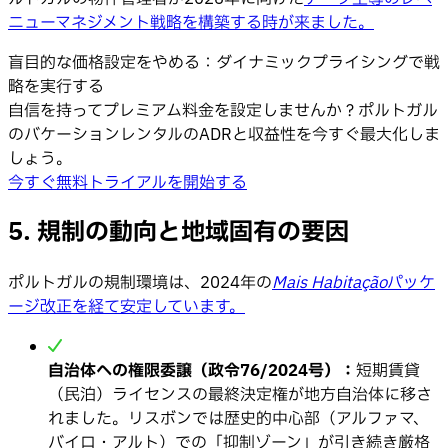
ニューマネジメント戦略を構築する時が来ました。
盲目的な価格設定をやめる：ダイナミックプライシングで戦
略を実行する
自信を持ってプレミアム料金を設定しませんか？ポルトガル
のバケーションレンタルのADRと収益性を今すぐ最大化しま
しょう。
今すぐ無料トライアルを開始する
5. 規制の動向と地域固有の要因
ポルトガルの規制環境は、2024年の
Mais Habitação
パッケ
ージ改正を経て安定しています。
自治体への権限委譲（政令76/2024号）：
短期賃貸
（民泊）ライセンスの最終決定権が地方自治体に移さ
れました。リスボンでは歴史的中心部（アルファマ、
バイロ・アルト）での「抑制ゾーン」が引き続き厳格