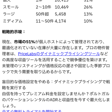
個人
1件
20,913
51%
スモール
2〜10件
10,469
26%
ラージ
50件超
5,458
13%
ミディアム
11〜50件
4,174
10%
戦略的示唆：
現在、
市場の51%
が個人ホストによって管理されており、
最適化されていない在庫が大量に存在します。プロの物件管
理者は、
PriceLabsのダイナミックプライシングツール
など
の高度な収益ツールを活用することで競争優位を築けます。
未管理のリスティングが価格反応の遅さや固定した季節ブロ
ックで失う需要を取り込めるからです。
盲目的な価格設定をやめる：ダイナミックプライシングで戦
略を実行する
自信を持ってプレミアム料金を設定しませんか？ポルトガル
のバケーションレンタルのADRと収益性を今すぐ最大化しま
しょう。