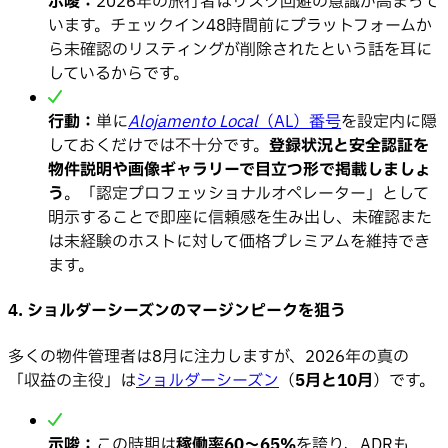
示唆：
2026年の旅行者はリスク回避の意識が高まって
います。チェックイン48時間前にプラットフォームか
ら未確認のリスティングが削除されたという話を耳に
しているからです。
行動：
単に
Alojamento Local
（AL）番号
を設定内に隠
しておくだけでは不十分です。
登録状況と安全認証を
物件説明や画像ギャラリーで目立つ形で掲載しましょ
う
。「認定プロフェッショナルオペレーター」として
明示することで即座に信頼感を生み出し、未確認また
は未経験のホストに対して価格プレミアムを維持でき
ます。
4. ショルダーシーズンのマージンピークを狙う
多くの物件管理者は8月に注力しますが、2026年の真の
「収益の主役」は
ショルダーシーズン
（
5月と10月
）です。
示唆：
この時期は
稼働率60〜65%
を誇り、ADRも