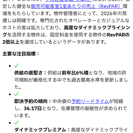
定した健全な
販売可能客室1室あたりの売上（RevPAR）
環
境をもたらしています。物件管理者にとって、2026年の見
通しは明確です。専門化されたオペレーターとカジュアルな
ホストの差は拡大しており、
高度なダイナミックプライシン
グ
を活用する物件は、固定料金を使用する物件の
RevPARの
2倍以上
を達成しているというデータがあります。
主要な注目指標：
供給の底堅さ：
供給は
前年比6%増
となり、地域の許
可規制が厳格化する中でも過去最高水準を更新しまし
た。
即決予約の傾向：
中央値の
予約リードタイム
が短縮
し、
36.17日
となり、在庫管理の俊敏性が求められて
います。
ダイナミックプレミアム：
高度なダイナミックプライ