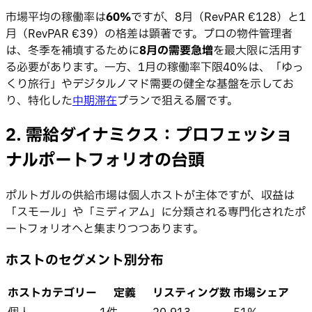
市場平均の稼働率は
60%
ですが、8月（RevPAR €128）と1
月（RevPAR €39）の格差は顕著です。プロの物件管理者
は、冬季を補填するために
8月の需要急増
を最大限に活用す
る必要があります。一方、1月の稼働率下限40%は、「ゆっ
くり旅行」やデジタルノマド需要の健全な基盤を示してお
り、特化した
中期滞在
プランで狙える層です。
2. 需給ダイナミクス：プロフェッショ
ナルポートフォリオの台頭
ポルトガルの供給市場は個人ホストが主体ですが、収益は
「スモール」や「ミディアム」に分類される専門化されたポ
ートフォリオへと集まりつつあります。
ホストのセグメント別分布
ホストカテゴリー
定義
リスティング数
市場シェア