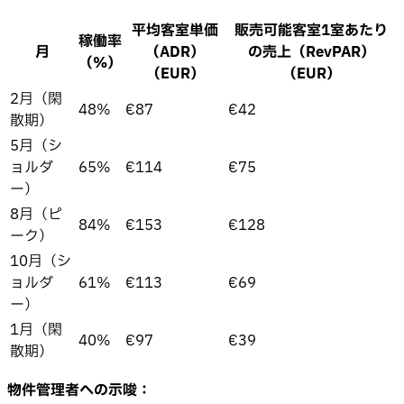
平均客室単価
販売可能客室1室あたり
稼働率
月
（ADR）
の売上（RevPAR）
（%）
（EUR）
（EUR）
2月（閑
48%
€87
€42
散期）
5月（シ
ョルダ
65%
€114
€75
ー）
8月（ピ
84%
€153
€128
ーク）
10月（シ
ョルダ
61%
€113
€69
ー）
1月（閑
40%
€97
€39
散期）
物件管理者への示唆：