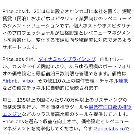
PriceLabsは、2014年に設立されシカゴに本社を置く、短期
賃貸（民泊）およびホスピタリティ業界向けのレベニューマ
ネジメントソリューションです。個人ホストやホスピタリテ
ィのプロフェッショナルが価格設定とレベニューマネジメン
トを最適化し、変化する市場動向や稼働率に対応できるよう
サポートします。
PriceLabsでは、
ダイナミックプライシング
、自動化ルー
ル、カスタマイズ機能により、あらゆる規模のポートフォリ
オの価格設定と最低宿泊日数制限を管理できます。価格は
Airbnb
、
Vrbo
、その他110以上の物件管理・チャネル
連携
などの優先チャネルに自動的に反映されます。
毎日、135以上の国にわたり40万件以上のリスティングの
価格設定を行い、基本価格推奨ツールや
最低宿泊日数の推奨
エンジン
などのクラス最高水準のツールを提供しています。
PriceLabsを選んで収益を向上させ、価格設定とレベニュー
マネジメントを効率化してください。今すぐ
pricelabs.co
で