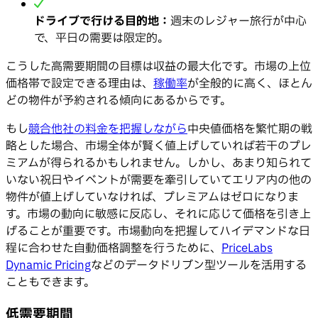
ドライブで行ける目的地：
週末のレジャー旅行が中心
で、平日の需要は限定的。
こうした高需要期間の目標は収益の最大化です。市場の上位
価格帯で設定できる理由は、
稼働率
が全般的に高く、ほとん
どの物件が予約される傾向にあるからです。
もし
競合他社の料金を把握しながら
中央値価格を繁忙期の戦
略とした場合、市場全体が賢く値上げしていれば若干のプレ
ミアムが得られるかもしれません。しかし、あまり知られて
いない祝日やイベントが需要を牽引していてエリア内の他の
物件が値上げしていなければ、プレミアムはゼロになりま
す。市場の動向に敏感に反応し、それに応じて価格を引き上
げることが重要です。市場動向を把握してハイデマンドな日
程に合わせた自動価格調整を行うために、
PriceLabs
Dynamic Pricing
などのデータドリブン型ツールを活用する
こともできます。
低需要期間