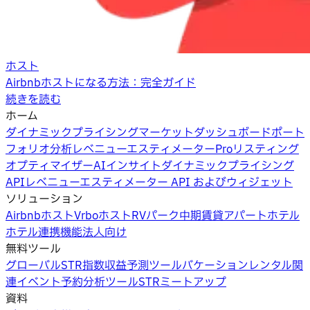
ホスト
Airbnbホストになる方法：完全ガイド
続きを読む
ホーム
ダイナミックプライシング
マーケットダッシュボード
ポート
フォリオ分析
レベニューエスティメーターPro
リスティング
オプティマイザー
AIインサイト
ダイナミックプライシング
API
レベニューエスティメーター API およびウィジェット
ソリューション
Airbnbホスト
Vrboホスト
RVパーク
中期賃貸
アパートホテル
ホテル
連携機能
法人向け
無料ツール
グローバルSTR指数
収益予測ツール
バケーションレンタル関
連イベント
予約分析ツール
STRミートアップ
資料