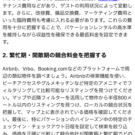
テナンス費用などがあり、ゲストの利用状況によって変動し
ます。さらに、改修費、備品交換費、マーケティング費用と
いった臨時費用も考慮に入れる必要があります。これらの費
用を十分に把握することで、バケーションレンタルの高水準
を維持しながら収益性を確保できる最低料金を設定できま
す。
2. 繁忙期・閑散期の競合料金を把握する
Airbnb、Vrbo、Booking.comなどのプラットフォームで周
辺の類似物件を調べましょう。Airbnbの検索機能を使い、
ビーチアクセスやグルメキッチンなど特定のアメニティでフ
ィルタリングして比較可能なリスティングを見つけてくださ
い。マップや近隣フィルターを活用して物件から半径800メ
ートル以内のリスティングを見つけ、ローカルの競合状況を
把握して、マップ上に表示されている価格を確認してくださ
い。最後に、特にバケーションのハイシーズン中の特定のチ
ェックイン・チェックアウト日程を設定して検索を絞り込
み、価格を正確に比較して競合他社が閑散期と繁忙期でどの