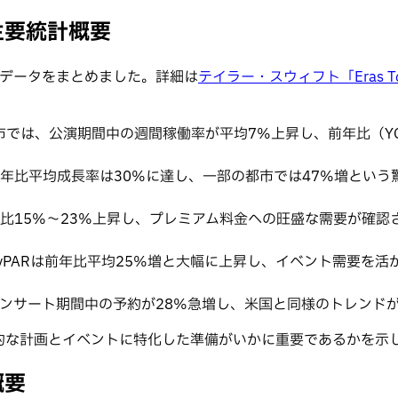
の主要統計概要
統計データをまとめました。詳細は
テイラー・スウィフト「Eras T
開催都市では、公演期間中の週間稼働率が平均7%上昇し、前年比（
年比平均成長率は30%に達し、一部の都市では47%増という
比15%〜23%上昇し、プレミアム料金への旺盛な需要が確認
evPARは前年比平均25%増と大幅に上昇し、イベント需要を
ンサート期間中の予約が28%急増し、米国と同様のトレンド
的な計画とイベントに特化した準備がいかに重要であるかを示
概要