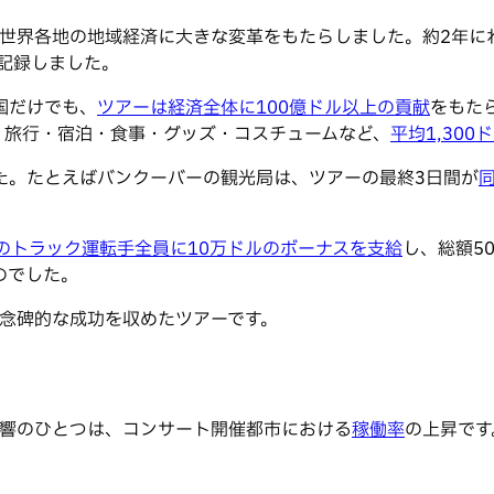
ならず世界各地の地域経済に大きな変革をもたらしました。約2年に
記録しました。
国だけでも、
ツアーは経済全体に100億ドル以上の貢献
をもた
、旅行・宿泊・食事・グッズ・コスチュームなど、
平均1,30
た。たとえばバンクーバーの観光局は、ツアーの最終3日間が
上のトラック運転手全員に10万ドルのボーナスを支給
し、総額5
のでした。
、記念碑的な成功を収めたツアーです。
な影響のひとつは、コンサート開催都市における
稼働率
の上昇です