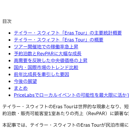
目次
テイラー・スウィフト「Eras Tour」の主要統計概要
テイラー・スウィフト「Eras Tour」の概要
ツアー開催地での稼働率急上昇
予約泊数とRevPARに大幅な成長
高需要を反映した中央値価格の上昇
国内・国際市場のトレンド比較
前年比成長を牽引した要因
今後の展望
まとめ
PriceLabsでローカルイベントの可能性を最大限に活か
テイラー・スウィフトのEras Tourは世界的な現象とな
約泊数・販売可能客室1室あたりの売上（RevPAR）に顕著
本記事では、テイラー・スウィフトのEras Tourが民泊