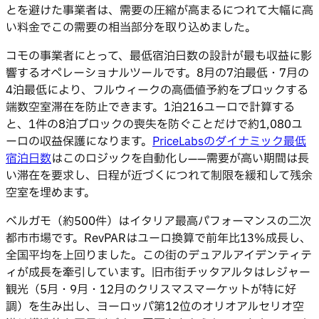
とを避けた事業者は、需要の圧縮が高まるにつれて大幅に高
い料金でこの需要の相当部分を取り込めました。
コモの事業者にとって、最低宿泊日数の設計が最も収益に影
響するオペレーショナルツールです。8月の7泊最低・7月の
4泊最低により、フルウィークの高価値予約をブロックする
端数空室滞在を防止できます。1泊216ユーロで計算する
と、1件の8泊ブロックの喪失を防ぐことだけで約1,080ユ
ーロの収益保護になります。
PriceLabsのダイナミック最低
宿泊日数
はこのロジックを自動化し——需要が高い期間は長
い滞在を要求し、日程が近づくにつれて制限を緩和して残余
空室を埋めます。
ベルガモ（約500件）はイタリア最高パフォーマンスの二次
都市市場です。RevPARはユーロ換算で前年比13%成長し、
全国平均を上回りました。この街のデュアルアイデンティテ
ィが成長を牽引しています。旧市街チッタアルタはレジャー
観光（5月・9月・12月のクリスマスマーケットが特に好
調）を生み出し、ヨーロッパ第12位のオリオアルセリオ空