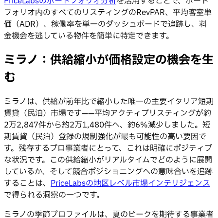
PriceLabsのポートフォリオ分析
を活用することで、ポート
フォリオ内のすべてのリスティングのRevPAR、平均客室単
価（ADR）、稼働率を単一のダッシュボードで追跡し、料
金機会を逃している物件を簡単に特定できます。
ミラノ：供給縮小が価格設定の機会を生
む
ミラノは、供給が前年比で縮小した唯一の主要イタリア短期
賃貸（民泊）市場です——平均アクティブリスティングが約
2万2,847件から約2万1,480件へ、約6%減少しました。短
期賃貸（民泊）登録の規制強化が最も可能性の高い要因で
す。残存するプロ事業者にとって、これは明確にポジティブ
な状況です。この供給縮小がリアルタイムでどのように展開
しているか、そして競合ポジショニングへの意味合いを追跡
することは、
PriceLabsの地区レベル市場インテリジェンス
で得られる洞察の一つです。
ミラノの季節プロファイルは、夏のピークを期待する事業者