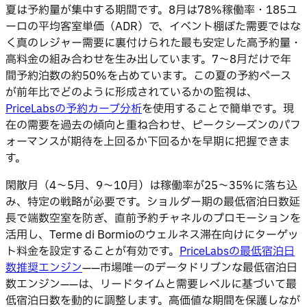
夏は予約量が集中する期間です。8月は78%稼働率・185ユ
ーロの平均客室単価（ADR）で、イベント棚ぼた需要ではな
く真のレジャー需要に裏付けられた最も安定した高予約量・
高料金の組み合わせを生み出しています。7〜8月だけで年
間予約泊数の約50%を占めています。この夏の予約ペース
が前年比でどのように形成されているかの監視は、
PriceLabsの予約カーブ分析
を使用することで簡単です。現
在の需要を過去の傾向と重ね合わせ、ピークシーズンのパフ
ォーマンスが期待を上回るか下回るかを早期に把握できま
す。
閑散月（4〜5月、9〜10月）は稼働率が25〜35%に落ち込
み、特定の戦略が必要です。ショルダー期の最低宿泊日数延
長で端数空室を防ぎ、直前予約チャネルのプロモーションを
活用し、Terme di Bormioのウェルネス滞在向けにターゲッ
ト料金を設定することが有効です。
PriceLabsの最低宿泊日
数推奨エンジン
——市場唯一のデータドリブンな最低宿泊日
数エンジン——は、リードタイムと需要レベルに基づいて最
低宿泊日数を動的に調整します。高価値な期間を保護しなが