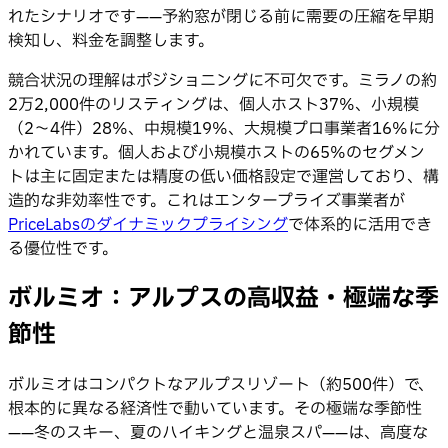
れたシナリオです——予約窓が閉じる前に需要の圧縮を早期
検知し、料金を調整します。
競合状況の理解はポジショニングに不可欠です。ミラノの約
2万2,000件のリスティングは、個人ホスト37%、小規模
（2〜4件）28%、中規模19%、大規模プロ事業者16%に分
かれています。個人および小規模ホストの65%のセグメン
トは主に固定または精度の低い価格設定で運営しており、構
造的な非効率性です。これはエンタープライズ事業者が
PriceLabsのダイナミックプライシング
で体系的に活用でき
る優位性です。
ボルミオ：アルプスの高収益・極端な季
節性
ボルミオはコンパクトなアルプスリゾート（約500件）で、
根本的に異なる経済性で動いています。その極端な季節性
——冬のスキー、夏のハイキングと温泉スパ——は、高度な