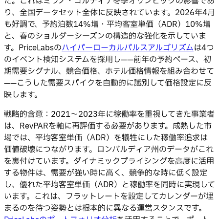
た。これはミラノ・コルティナ冬季オリンピックの影響であ
り、全国データセット全体に反映されています。2026年4月
も好調で、予約泊数14%増・平均客室単価（ADR）10%増
と、春のショルダーシーズンの構造的な強化を示していま
す。PriceLabsの
ハイパーローカルパルスアルゴリズム
は4つ
のイベント検知システムを採用し——前年の予約ペース、初
期需要シグナル、競合価格、ホテル価格情報を組み合わせて
——こうした需要スパイクを自動的に識別して価格設定に反
映します。
戦略的含意：2021〜2023年に稼働率を重視してきた事業者
は、RevPARを軸に再評価する必要があります。成熟した市
場では、平均客室単価（ADR）を犠牲にした稼働率追求は
価値破壊につながります。ロンバルディア州のデータがこれ
を裏付けています。ダイナミックプライシングを高度に活用
する物件は、需要が強い時に高く、競争的な時に低く設定
し、優れた平均客室単価（ADR）と稼働率を同時に実現して
います。これは、フラットレートを設定してカレンダーが埋
まるのを待つ姿勢とは根本的に異なる運営スタンスです。