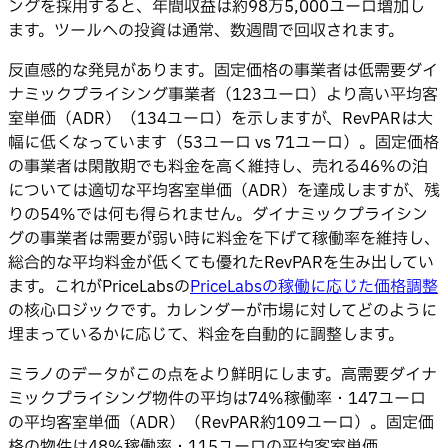
ングを採用すると、年間収益は約98万5,000ユーロ増加し
ます。ツールへの投資は通常、数週間で回収されます。
反直感的な発見があります。固定価格の事業者は低需要ダイ
ナミックプライシング事業者（123ユーロ）より高い平均客
室単価（ADR）（134ユーロ）を示しますが、RevPARは大
幅に低くなっています（53ユーロ vs 71ユーロ）。固定価格
の事業者は閑散期でも料金を高く維持し、売れる46%の泊
については適切な平均客室単価（ADR）を達成しますが、残
りの54%では何も得られません。ダイナミックプライシン
グの事業者は需要が弱い時に料金を下げて稼働率を維持し、
総合的な平均料金が低くても優れたRevPARを生み出してい
ます。これがPriceLabsの
PriceLabsの稼働に応じた価格調整
の核心ロジックです。カレンダーが市場に対してどのように
埋まっているかに応じて、料金を自動的に調整します。
ミラノのデータがこの点をより鮮明にします。高需要ダイナ
ミックプライシング物件の平均は74%稼働率・147ユーロ
の平均客室単価（ADR）（RevPAR約109ユーロ）。固定価
格の物件は48%稼働率・115ユーロの平均客室単価