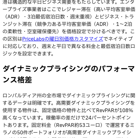
港は構造的な平日ビジネス需要をもたらしています。エンタ
ープライズ事業者はここでレジャー滞在（高い平均客室単価
（ADR）・3泊最低宿泊日数・週末重視）とビジネス・トラ
ンジット滞在（競争力ある平均客室単価（ADR）・1〜2泊
の柔軟性・空室確保優先）を価格設定で分けるべきです。こ
の区別は
PriceLabsの曜日別価格カスタマイズ
でネイティブ
に対応しており、週末と平日で異なる料金と最低宿泊日数ロ
ジックを設定できます。
ダイナミックプライシングのパフォーマ
ンス格差
ロンバルディア州の全市場でダイナミックプライシングに関
するデータは明確です。高需要ダイナミックプライシングを
使用する物件は、固定価格の物件と比べてRevPARが108%
高くなっています。稼働率の差だけで24パーセントポイン
トあります。固定料金（RevPAR約53ユーロ）で運営するミ
ラノの50件ポートフォリオが高需要ダイナミックプライシ