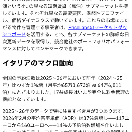
湖という4つの異なる短期賃貸（民泊）サブマーケットを擁
しています。それぞれ異なる需要要因、季節性プロファイ
ル、価格ダイナミクスで動いています。これらの市場にまた
がる物件を管理する事業者は、
PriceLabsのマーケットダッ
シュボード
を活用することで、各サブマーケットの詳細な日
次更新データを取得し、競合他社のポートフォリオパフォー
マンスに対してベンチマークできます。
イタリアのマクロ動向
全国の予約泊数は2025〜26年において前年（2024〜25
年）比わずか1%増（月平均65万3,673泊 vs 64万6,811
泊）にとどまりました。収益成長はいまや完全に料金管理の
機能となっています。
2025〜26年のデータで特に注目すべき月が2つあります。
2026年2月の平均客室単価（ADR）は37%急騰し——117ユ
ーロから160ユーロへ——14%の予約泊数増加を伴いまし