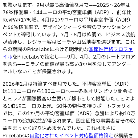
を驚かせます。9月が最も高価値な月で——2025〜26年は
76%稼働率・144ユーロの平均客室単価（ADR）、前年比
RevPAR17%増。4月は179ユーロの平均客室単価（ADR）
と66%稼働率で、デザインウィークや春のファッションイ
ベントが牽引しています。7月・8月は軟調で、ビジネス渡航
が蒸発し、レジャー客はビーチや山岳地帯を選びます。これ
らの期間のPriceLabsにおける明示的な
季節性価格プロファ
イル
をPriceLabsで設定し——9月、4月、2月のレートフロア
を含む——ミラノの価値が最も高い3か月を決してアンダー
セルしないことが保証されます。
2026年2月は特筆すべき月でした。平均客室単価（ADR）
は111ユーロから180ユーロへ——冬季オリンピック開会式
とミラノが国際観客の主要ハブ都市として機能したことによ
る1泊69ユーロの上昇。50件の物件を持つポートフォリオ
では、この1か月の平均客室単価（ADR）急騰により約10万
ユーロの追加収益が得られます。固定価格の事業者はその収
益をまったく取り込めませんでした。これはまさに
PriceLabsの
自動化されたイベント対応型価格設定
が構築さ