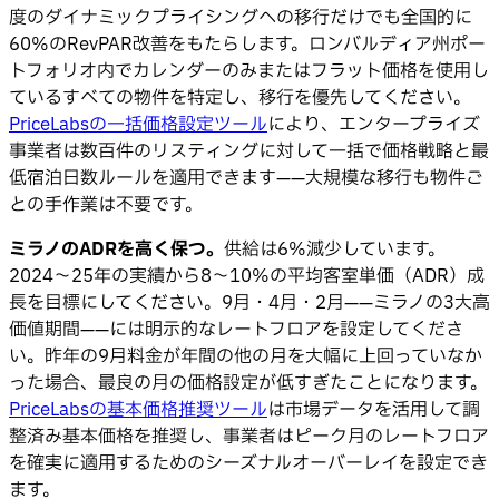
度のダイナミックプライシングへの移行だけでも全国的に
60%のRevPAR改善をもたらします。ロンバルディア州ポー
トフォリオ内でカレンダーのみまたはフラット価格を使用し
ているすべての物件を特定し、移行を優先してください。
PriceLabsの一括価格設定ツール
により、エンタープライズ
事業者は数百件のリスティングに対して一括で価格戦略と最
低宿泊日数ルールを適用できます——大規模な移行も物件ご
との手作業は不要です。
ミラノのADRを高く保つ。
供給は6%減少しています。
2024〜25年の実績から8〜10%の平均客室単価（ADR）成
長を目標にしてください。9月・4月・2月——ミラノの3大高
価値期間——には明示的なレートフロアを設定してくださ
い。昨年の9月料金が年間の他の月を大幅に上回っていなか
った場合、最良の月の価格設定が低すぎたことになります。
PriceLabsの基本価格推奨ツール
は市場データを活用して調
整済み基本価格を推奨し、事業者はピーク月のレートフロア
を確実に適用するためのシーズナルオーバーレイを設定でき
ます。