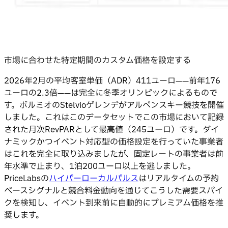
市場に合わせた特定期間のカスタム価格を設定する
2026年2月の平均客室単価（ADR）411ユーロ——前年176
ユーロの2.3倍——は完全に冬季オリンピックによるもので
す。ボルミオのStelvioゲレンデがアルペンスキー競技を開催
しました。これはこのデータセットでこの市場において記録
された月次RevPARとして最高値（245ユーロ）です。ダイ
ナミックかつイベント対応型の価格設定を行っていた事業者
はこれを完全に取り込みましたが、固定レートの事業者は前
年水準で止まり、1泊200ユーロ以上を逃しました。
PriceLabsの
ハイパーローカルパルス
はリアルタイムの予約
ペースシグナルと競合料金動向を通じてこうした需要スパイ
クを検知し、イベント到来前に自動的にプレミアム価格を推
奨します。