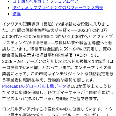
コモ湖とベルガモ：プレミアムペア
ダイナミックプライシングのパフォーマンス格差
結論
イタリアの短期賃貸（民泊）市場は新たな段階に入りまし
た。3年間の供給主導型拡大期を経て——2020年の約3万
4,000件から2026年初頭には約6万2,000件へとアクティブ
リスティングがほぼ倍増——成長はいまや料金主導型へと転
換しています。稼働率は全国的に59〜64%で安定し、真の
競合優位性を示す指標は平均客室単価（ADR）です。
2025〜26年シーズンの前年比では米ドル換算で14%増（ユ
ーロ換算では6%増）となっています。エンタープライズ事
業者にとって、この市場はインテリジェントな価格設定を行
う事業者に報酬を与え、受動的な姿勢を罰します。
PriceLabsのグローバル市場データ
は150か国以上でこうし
たマクロ変動を追跡し、各サブマーケットが全国動向に対し
てどのように推移しているかを即座に把握できます。
ロンバルディア州はこの変化の中心に位置しています。イタ
リア最大の富裕地域で、ミラノ、ボルミオ、ベルガモ、コモ