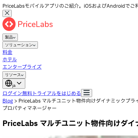
PriceLabsモバイルアプリのご紹介。iOSおよびAndroid
製品
ソリューション
料金
ホテル
エンタープライズ
リソース
ja
ログイン
無料トライアルをはじめる
Blog
>
PriceLabs マルチユニット物件向けダイナミックプ
プロパティマネージャー
PriceLabs マルチユニット物件向け