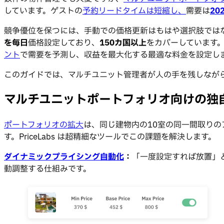
しています。ゲストの
予約リードタイムは短縮し、
需要は
20
競争優位を保つには、手動での価格更新はもはや選択肢では
を毎日
価格設定しており、
150カ国以上
をカバーしています。
ント
で需要を予測し、収益を最大化する最適な料金を設定し
このガイドでは、マルチユニット管理者が人の手を残しながら
マルチユニットポートフォリオ向けの独
ポートフォリオの拡大
は、同じ建物内の10室の同一間取り
す。PriceLabs は超精細なツールでこの課題を解決します。
ダイナミックプライシング自動化
：
「一度設定すれば放置」
動調整する仕組みです。