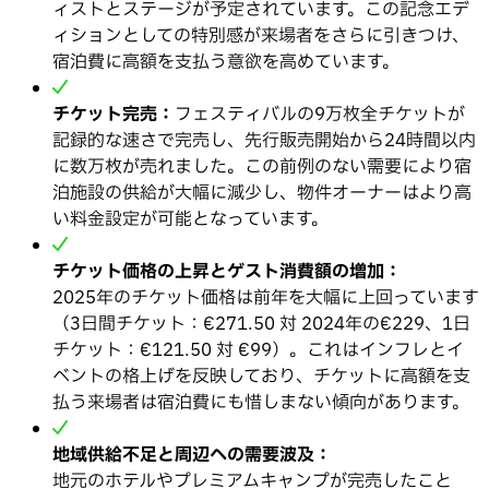
ィストとステージが予定されています。この記念エデ
ィションとしての特別感が来場者をさらに引きつけ、
宿泊費に高額を支払う意欲を高めています。
チケット完売：
フェスティバルの9万枚全チケットが
記録的な速さで完売し、先行販売開始から24時間以内
に数万枚が売れました。この前例のない需要により宿
泊施設の供給が大幅に減少し、物件オーナーはより高
い料金設定が可能となっています。
チケット価格の上昇とゲスト消費額の増加：
2025年のチケット価格は前年を大幅に上回っています
（3日間チケット：€271.50 対 2024年の€229、1日
チケット：€121.50 対 €99）。これはインフレとイ
ベントの格上げを反映しており、チケットに高額を支
払う来場者は宿泊費にも惜しまない傾向があります。
地域供給不足と周辺への需要波及：
地元のホテルやプレミアムキャンプが完売したこと