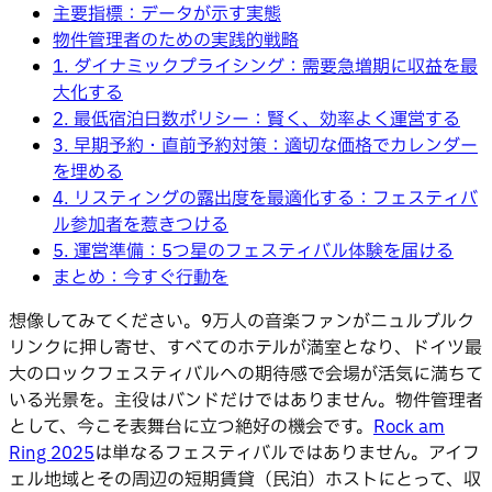
主要指標：データが示す実態
物件管理者のための実践的戦略
1. ダイナミックプライシング：需要急増期に収益を最
大化する
2. 最低宿泊日数ポリシー：賢く、効率よく運営する
3. 早期予約・直前予約対策：適切な価格でカレンダー
を埋める
4. リスティングの露出度を最適化する：フェスティバ
ル参加者を惹きつける
5. 運営準備：5つ星のフェスティバル体験を届ける
まとめ：今すぐ行動を
想像してみてください。9万人の音楽ファンがニュルブルク
リンクに押し寄せ、すべてのホテルが満室となり、ドイツ最
大のロックフェスティバルへの期待感で会場が活気に満ちて
いる光景を。主役はバンドだけではありません。物件管理者
として、今こそ表舞台に立つ絶好の機会です。
Rock am
Ring 2025
は単なるフェスティバルではありません。アイフ
ェル地域とその周辺の短期賃貸（民泊）ホストにとって、収