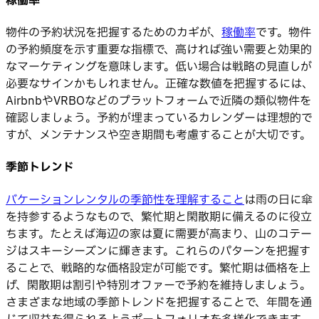
稼働率
物件の予約状況を把握するためのカギが、
稼働率
です。物件
の予約頻度を示す重要な指標で、高ければ強い需要と効果的
なマーケティングを意味します。低い場合は戦略の見直しが
必要なサインかもしれません。正確な数値を把握するには、
AirbnbやVRBOなどのプラットフォームで近隣の類似物件を
確認しましょう。予約が埋まっているカレンダーは理想的で
すが、メンテナンスや空き期間も考慮することが大切です。
季節トレンド
バケーションレンタルの季節性を理解すること
は雨の日に傘
を持参するようなもので、繁忙期と閑散期に備えるのに役立
ちます。たとえば海辺の家は夏に需要が高まり、山のコテー
ジはスキーシーズンに輝きます。これらのパターンを把握す
ることで、戦略的な価格設定が可能です。繁忙期は価格を上
げ、閑散期は割引や特別オファーで予約を維持しましょう。
さまざまな地域の季節トレンドを把握することで、年間を通