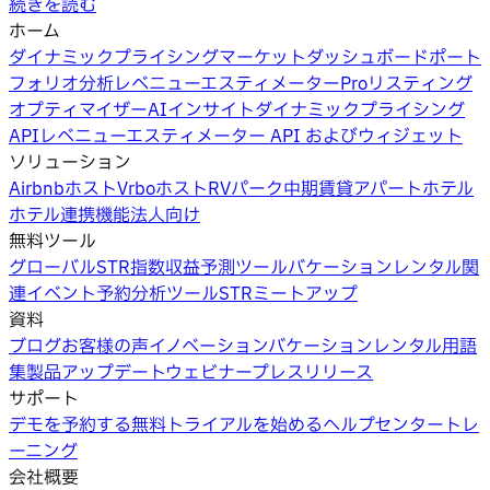
続きを読む
ホーム
ダイナミックプライシング
マーケットダッシュボード
ポート
フォリオ分析
レベニューエスティメーターPro
リスティング
オプティマイザー
AIインサイト
ダイナミックプライシング
API
レベニューエスティメーター API およびウィジェット
ソリューション
Airbnbホスト
Vrboホスト
RVパーク
中期賃貸
アパートホテル
ホテル
連携機能
法人向け
無料ツール
グローバルSTR指数
収益予測ツール
バケーションレンタル関
連イベント
予約分析ツール
STRミートアップ
資料
ブログ
お客様の声
イノベーション
バケーションレンタル用語
集
製品アップデートウェビナー
プレスリリース
サポート
デモを予約する
無料トライアルを始める
ヘルプセンター
トレ
ーニング
会社概要