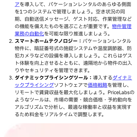
ア
を導入して、バケーションレンタルのあらゆる側面
を1つのシステムで管理しましょう。空き状況の同
期、自動送信メッセージ、ゲスト対応、作業管理など
の機能を備えたものを選ぶことが重要です。
物件管理
業務の自動化
を可能な限り推進しましょう。
スマートホームテクノロジー：
バケーションレンタル
物件に、暗証番号式の施錠システムや温度調節器、防
犯カメラなどの設備を導入しましょう。これらはゲス
ト体験を向上させるとともに、遠隔地から物件の出入
りやセキュリティを管理できます。
ダイナミックプライシングツール：
導入する
ダイナミ
ックプライシング
ソフトウェアで
価格戦略
を管理し、
リモートで賃貸収益を最大化しましょう。PriceLabsの
ようなツールは、市場の需要・競合価格・予約動向を
アルゴリズムで分析し、最適な稼働率と収益を実現す
るため料金をリアルタイムで調整します。