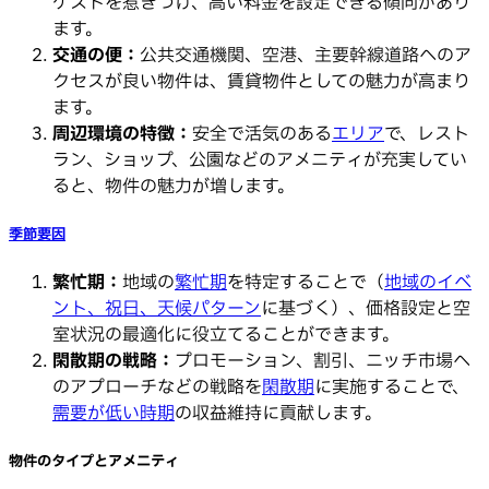
ゲストを惹きつけ、高い料金を設定できる傾向があり
ます。
交通の便：
公共交通機関、空港、主要幹線道路へのア
クセスが良い物件は、賃貸物件としての魅力が高まり
ます。
周辺環境の特徴：
安全で活気のある
エリア
で、レスト
ラン、ショップ、公園などのアメニティが充実してい
ると、物件の魅力が増します。
季節要因
繁忙期：
地域の
繁忙期
を特定することで（
地域のイベ
ント、祝日、天候パターン
に基づく）、価格設定と空
室状況の最適化に役立てることができます。
閑散期の戦略：
プロモーション、割引、ニッチ市場へ
のアプローチなどの戦略を
閑散期
に実施することで、
需要が低い時期
の収益維持に貢献します。
物件のタイプとアメニティ