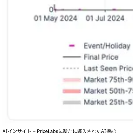
AIインサイト – PriceLabsに新たに導入されたAI機能