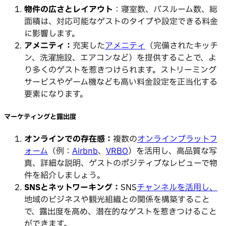
物件の広さとレイアウト
：寝室数、バスルーム数、総
面積は、対応可能なゲストのタイプや設定できる料金
に影響します。
アメニティ：
充実した
アメニティ
（完備されたキッチ
ン、洗濯施設、エアコンなど）を提供することで、よ
り多くのゲストを惹きつけられます。ストリーミング
サービスやゲーム機なども高い料金設定を正当化する
要素になります。
マーケティングと露出度
オンラインでの存在感：
複数の
オンラインプラットフ
ォーム
（例：
Airbnb
、
VRBO
）を活用し、高品質な写
真、詳細な説明、ゲストのポジティブなレビューで物
件を紹介しましょう。
SNSとネットワーキング：
SNS
チャンネルを活用し、
地域のビジネスや観光組織との関係を構築すること
で、露出度を高め、潜在的なゲストを惹きつけること
ができます。