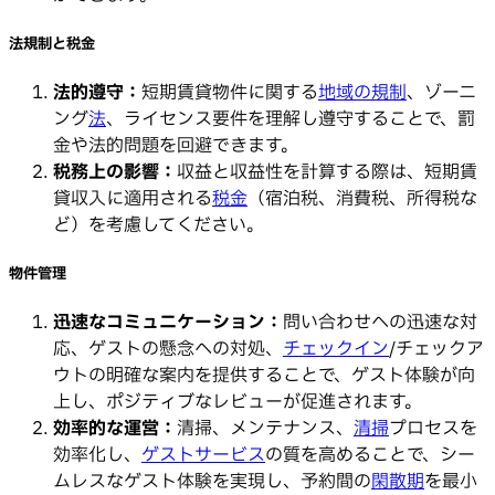
法規制と税金
法的遵守：
短期賃貸物件に関する
地域の規制
、ゾーニ
ング
法
、ライセンス要件を理解し遵守することで、罰
金や法的問題を回避できます。
税務上の影響：
収益と収益性を計算する際は、短期賃
貸収入に適用される
税金
（宿泊税、消費税、所得税な
ど）を考慮してください。
物件管理
迅速なコミュニケーション：
問い合わせへの迅速な対
応、ゲストの懸念への対処、
チェックイン
/チェックア
ウトの明確な案内を提供することで、ゲスト体験が向
上し、ポジティブなレビューが促進されます。
効率的な運営：
清掃、メンテナンス、
清掃
プロセスを
効率化し、
ゲストサービス
の質を高めることで、シー
ムレスなゲスト体験を実現し、予約間の
閑散期
を最小