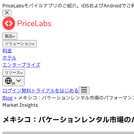
PriceLabsモバイルアプリのご紹介。iOSおよびAndroid
製品
ソリューション
料金
ホテル
エンタープライズ
リソース
ja
ログイン
無料トライアルをはじめる
Blog
>
メキシコ：バケーションレンタル市場のパフォーマン
Market Insights
メキシコ：バケーションレンタル市場の