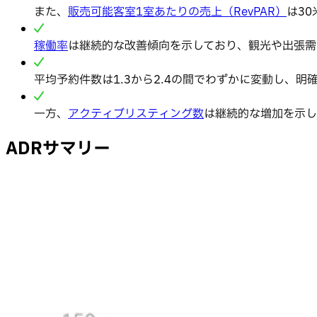
また、
販売可能客室1室あたりの売上（RevPAR）
は3
稼働率
は継続的な改善傾向を示しており、観光や出張需要の
平均予約件数は1.3から2.4の間でわずかに変動し、
一方、
アクティブリスティング数
は継続的な増加を示し、
ADRサマリー