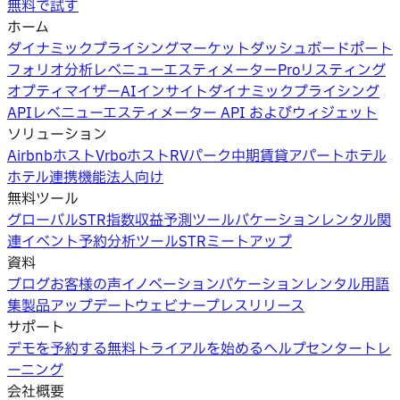
無料で試す
ホーム
ダイナミックプライシング
マーケットダッシュボード
ポート
フォリオ分析
レベニューエスティメーターPro
リスティング
オプティマイザー
AIインサイト
ダイナミックプライシング
API
レベニューエスティメーター API およびウィジェット
ソリューション
Airbnbホスト
Vrboホスト
RVパーク
中期賃貸
アパートホテル
ホテル
連携機能
法人向け
無料ツール
グローバルSTR指数
収益予測ツール
バケーションレンタル関
連イベント
予約分析ツール
STRミートアップ
資料
ブログ
お客様の声
イノベーション
バケーションレンタル用語
集
製品アップデートウェビナー
プレスリリース
サポート
デモを予約する
無料トライアルを始める
ヘルプセンター
トレ
ーニング
会社概要