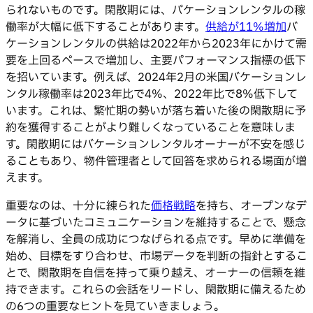
られないものです。閑散期には、バケーションレンタルの稼
働率が大幅に低下することがあります。
供給が11%増加
バ
ケーションレンタルの供給は2022年から2023年にかけて需
要を上回るペースで増加し、主要パフォーマンス指標の低下
を招いています。例えば、2024年2月の米国バケーションレ
ンタル稼働率は2023年比で4%、2022年比で8%低下して
います。これは、繁忙期の勢いが落ち着いた後の閑散期に予
約を獲得することがより難しくなっていることを意味しま
す。閑散期にはバケーションレンタルオーナーが不安を感じ
ることもあり、物件管理者として回答を求められる場面が増
えます。
重要なのは、十分に練られた
価格戦略
を持ち、オープンなデ
ータに基づいたコミュニケーションを維持することで、懸念
を解消し、全員の成功につなげられる点です。早めに準備を
始め、目標をすり合わせ、市場データを判断の指針とするこ
とで、閑散期を自信を持って乗り越え、オーナーの信頼を維
持できます。これらの会話をリードし、閑散期に備えるため
の6つの重要なヒントを見ていきましょう。