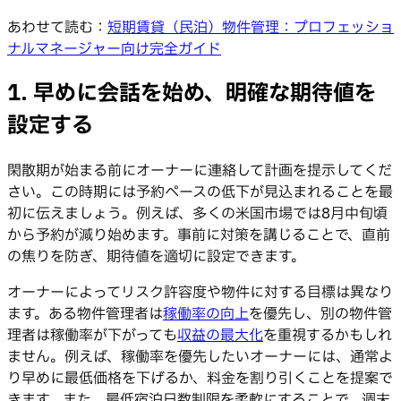
あわせて読む：
短期賃貸（民泊）物件管理：プロフェッショ
ナルマネージャー向け完全ガイド
1. 早めに会話を始め、明確な期待値を
設定する
閑散期が始まる前にオーナーに連絡して計画を提示してくだ
さい。この時期には予約ペースの低下が見込まれることを最
初に伝えましょう。例えば、多くの米国市場では8月中旬頃
から予約が減り始めます。事前に対策を講じることで、直前
の焦りを防ぎ、期待値を適切に設定できます。
オーナーによってリスク許容度や物件に対する目標は異なり
ます。ある物件管理者は
稼働率の向上
を優先し、別の物件管
理者は稼働率が下がっても
収益の最大化
を重視するかもしれ
ません。例えば、稼働率を優先したいオーナーには、通常よ
り早めに最低価格を下げるか、料金を割り引くことを提案で
きます。また、最低宿泊日数制限を柔軟にすることで、週末