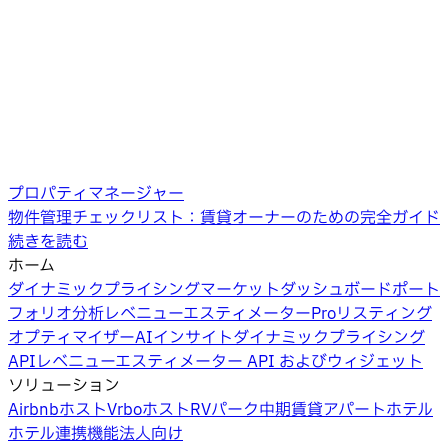
プロパティマネージャー
物件管理チェックリスト：賃貸オーナーのための完全ガイド
続きを読む
ホーム
ダイナミックプライシング
マーケットダッシュボード
ポート
フォリオ分析
レベニューエスティメーターPro
リスティング
オプティマイザー
AIインサイト
ダイナミックプライシング
API
レベニューエスティメーター API およびウィジェット
ソリューション
Airbnbホスト
Vrboホスト
RVパーク
中期賃貸
アパートホテル
ホテル
連携機能
法人向け