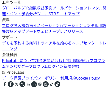
無料ツール
グローバルSTR指数
収益予測ツール
バケーションレンタル関
連イベント
予約分析ツール
STRミートアップ
資料
ブログ
お客様の声
イノベーション
バケーションレンタル用語
集
製品アップデートウェビナー
プレスリリース
サポート
デモを予約する
無料トライアルを始める
ヘルプセンター
トレ
ーニング
会社概要
PriceLabsについて
料金
お問い合わせ
採用情報
紹介プログラ
ム
アンバサダープログラム
ログイン
新規登録
@
PriceLabs
データ保護
プライバシーポリシー
利用規約
Cookie Policy