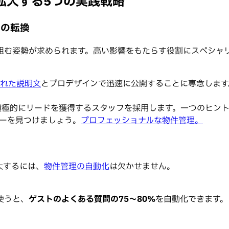
拡大する5つの実践戦略
への転換
組む姿勢が求められます。高い影響をもたらす役割にスペシャ
された説明文
とプロデザインで迅速に公開することに専念します
積極的にリードを獲得するスタッフを採用します。一つのヒン
ーを見つけましょう。
プロフェッショナルな物件管理。
る
大するには、
物件管理の自動化
は欠かせません。
使うと、
ゲストのよくある質問の75〜80%
を自動化できます。