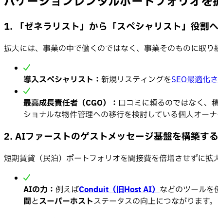
バケーションレンタルポートフォリオを
1. 「ゼネラリスト」から「スペシャリスト」役割
拡大には、事業の中で働くのではなく、事業そのものに取り
導入スペシャリスト：
新規リスティングを
SEO最適化
最高成長責任者（CGO）：
口コミに頼るのではなく、
ショナルな物件管理への移行を検討している個人オーナ
2. AIファーストのゲストメッセージ基盤を構築す
短期賃貸（民泊）ポートフォリオを間接費を倍増させずに拡
AIの力：
例えば
Conduit（旧Host AI）
などのツールを
間
と
スーパーホスト
ステータスの向上につながります。