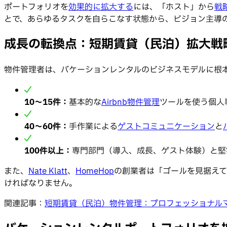
ポートフォリオを
効果的に拡大する
には、「ホスト」から
戦
とで、あらゆるタスクを自らこなす状態から、ビジョン主導
成長の転換点：短期賃貸（民泊）拡大戦
物件管理者は、バケーションレンタルのビジネスモデルに根
10〜15件：
基本的な
Airbnb物件管理
ツールを使う個人
40〜60件：
手作業による
ゲストコミュニケーション
と
100件以上：
専門部門（導入、成長、ゲスト体験）と堅
また、
Nate Klatt
、
HomeHop
の創業者は「ゴールを見据えて
ければなりません。
関連記事：
短期賃貸（民泊）物件管理：プロフェッショナル