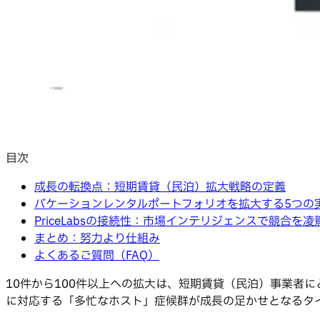
目次
成長の転換点：短期賃貸（民泊）拡大戦略の定義
バケーションレンタルポートフォリオを拡大する5つの
PriceLabsの接続性：市場インテリジェンスで競合を凌
まとめ：努力より仕組み
よくあるご質問（FAQ）
10件から100件以上への拡大は、短期賃貸（民泊）事業者
に対応する「多忙なホスト」症候群が成長の足かせとなるタ