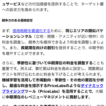
ュサービス
などの付加価値を提供することで、ターゲット層
への訴求力を高められます。
競争力のある価格設定
まず、
価格戦略を最適化する
ために、
同じエリアの類似バケ
ーションレンタル
（立地・規模・アメニティが近い物件）の
料金を調査し、競争力を維持できるよう料金を調整しましょ
う。また、
長期滞在向けの割引
を提供することで、中期予約
を増やすことができます。
さらに、
季節性に基づいて中期滞在の料金を調整する
ことも
重要です。例えば、繁忙期は料金を高めに設定し、閑散期は
ゲストを呼び込むために料金を下げることが考えられます。
機械学習を活用して市場動向・季節性・その他の要因を分析
し、最適な料金を提示するPriceLabsのような
ダイナミック
プライシング
ツール（PriceLabs）を活用することで、
大幅
に
中期滞在のレベニューマネジメントに貢献します
。