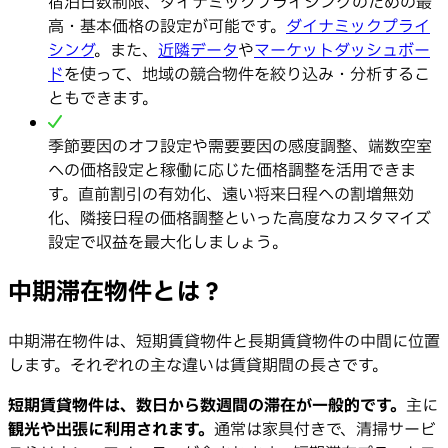
宿泊日数制限、ダイナミックプライシングのための最
高・基本価格の設定が可能です。
ダイナミックプライ
シング
。また、
近隣データ
や
マーケットダッシュボー
ド
を使って、地域の競合物件を絞り込み・分析するこ
ともできます。
季節要因のオフ設定や需要要因の感度調整、端数空室
への価格設定と稼働に応じた価格調整を活用できま
す。直前割引の有効化、遠い将来日程への割増無効
化、隣接日程の価格調整といった高度なカスタマイズ
設定で収益を最大化しましょう。
中期滞在物件とは？
中期滞在物件は、短期賃貸物件と長期賃貸物件の中間に位置
します。それぞれの主な違いは賃貸期間の長さです。
短期賃貸物件は、数日から数週間の滞在が一般的です。
主に
観光や出張に利用されます。
通常は家具付きで、清掃サービ