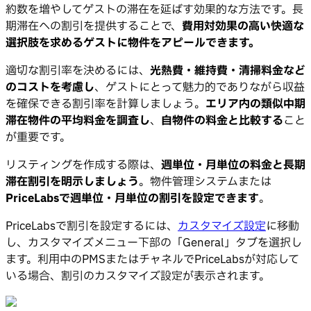
約数を増やしてゲストの滞在を延ばす効果的な方法です。長
期滞在への割引を提供することで、
費用対効果の高い快適な
選択肢を求めるゲストに物件をアピールできます。
適切な割引率を決めるには、
光熱費・維持費・清掃料金など
のコストを考慮し
、ゲストにとって魅力的でありながら収益
を確保できる割引率を計算しましょう。
エリア内の類似中期
滞在物件の平均料金を調査し
、
自物件の料金と比較する
こと
が重要です。
リスティングを作成する際は、
週単位・月単位の料金と長期
滞在割引を明示しましょう
。物件管理システムまたは
PriceLabsで週単位・月単位の割引を設定できます
。
PriceLabsで割引を設定するには、
カスタマイズ設定
に移動
し、カスタマイズメニュー下部の「General」タブを選択し
ます。利用中のPMSまたはチャネルでPriceLabsが対応して
いる場合、割引のカスタマイズ設定が表示されます。