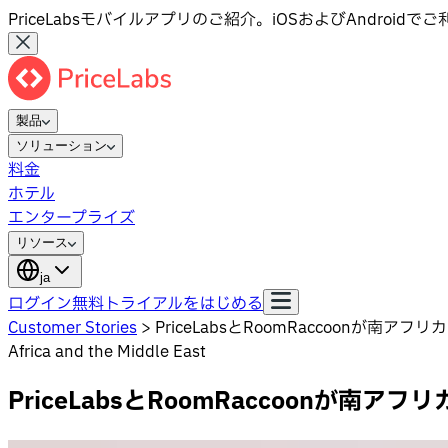
PriceLabsモバイルアプリのご紹介。iOSおよびAndroid
製品
ソリューション
料金
ホテル
エンタープライズ
リソース
ja
ログイン
無料トライアルをはじめる
Customer Stories
>
PriceLabsとRoomRaccoon
Africa and the Middle East
PriceLabsとRoomRaccoon