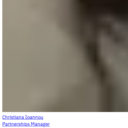
Christiana Ioannou
Partnerships Manager