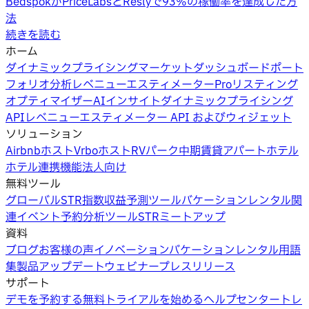
BedspokがPriceLabsとReslyで93%の稼働率を達成した方
法
続きを読む
ホーム
ダイナミックプライシング
マーケットダッシュボード
ポート
フォリオ分析
レベニューエスティメーターPro
リスティング
オプティマイザー
AIインサイト
ダイナミックプライシング
API
レベニューエスティメーター API およびウィジェット
ソリューション
Airbnbホスト
Vrboホスト
RVパーク
中期賃貸
アパートホテル
ホテル
連携機能
法人向け
無料ツール
グローバルSTR指数
収益予測ツール
バケーションレンタル関
連イベント
予約分析ツール
STRミートアップ
資料
ブログ
お客様の声
イノベーション
バケーションレンタル用語
集
製品アップデートウェビナー
プレスリリース
サポート
デモを予約する
無料トライアルを始める
ヘルプセンター
トレ