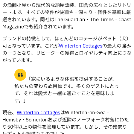
の漁師小屋から現代的な納屋改装、田舎の広々としたリトリ
ートまで、すべての物件が快適さ・温もり・個性を基準に厳
選されています。同社はThe Guardian・The Times・Coast
Magazineでも紹介されています。
ブランドの特徴として、ほとんどのコテージがペット（犬）
可となっています。これが
Winterton Cottages
の最大の強み
の一つとなり、リピーターの獲得とロイヤルティ向上につな
がっています。
「家にいるような休暇を提供することが、
私たちの変わらぬ目標です。多くのゲストにとっ
て、それは愛犬と一緒に過ごすことを意味しま
す。」
現在、
Winterton Cottages
はWinterton-on-Sea・
Hemsby・Somertonおよび近隣のノーフォーク村落にわた
り50件以上の物件を管理しています。しかし、その始まり