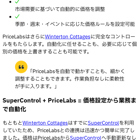
市場需要に基づいて自動的に価格を調整
季節・週末・イベントに応じた価格ルールを設定可能
PriceLabsはさらに
Winterton Cottages
に完全なコントロー
ルをもたらします。自動化に任せることも、必要に応じて個
別の価格を上書きすることも可能です。
「PriceLabsを自動で動かすことも、細かく
調整することもできます。作業負担なしに柔軟性
が手に入ります。」
SuperControl + PriceLabs = 価格設定から業務ま
で自動化
もともと
Winterton Cottages
はすでに
SuperControl
を利用
していたため、PriceLabsとの連携は迅速かつ簡単に完了し
ました。価格はPriceLabsから
SuperControl
へ手動更新なし