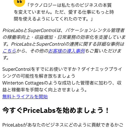
「テクノロジーは私たちのビジネスの本質
を変えていません。ただ、愛する仕事にもっと時
間を使えるようにしてくれたのです。」
PriceLabsとSuperControlは、バケーションレンタル管理者
の稼働率向上・収益増加・日常業務の効率化を支援していま
す。PriceLabsと
SuperControl
の連携に関する詳細な事例は
こちら
から、その他の
お客様の導入事例
もご覧いただけま
す。
SuperControlをすでにお使いですか？ダイナミックプライ
シングの可能性を解き放ちましょう
Winterton Cottagesのような成功した管理者に加わり、収
益と稼働率を手間なく向上させましょう。
無料トライアルを開始
今すぐPriceLabsを始めましょう！
PriceLabsがあなたのビジネスにどのように貢献できるかご