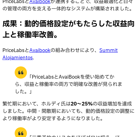
PriceLabsと
Avaibook
が連携することで、収益最適化と日々
の管理の両方を支える一体的なシステムが構築されました。
成果：動的価格設定がもたらした収益向
上と稼働率改善。
PriceLabsと
Avaibook
の組み合わせにより、
Summit
Alojamientos
.
「PriceLabsとAvaiBookを使い始めてか
ら、収益と稼働率の両方で明確な改善が見られま
した。」
繁忙期において、ホルディ氏は
20〜25%
の収益増加を達成
しました。中間・閑散期においても、動的価格設定の調整に
より稼働率がより安定するようになりました。