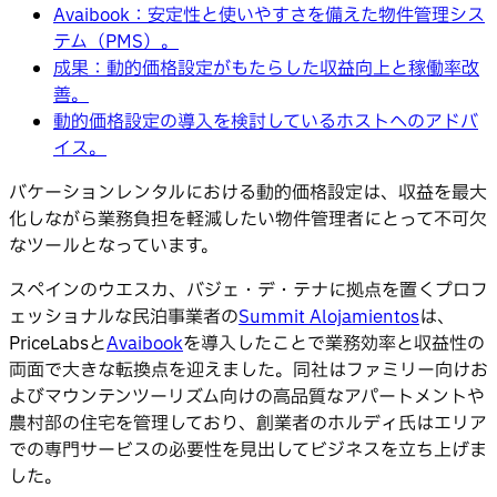
Avaibook：安定性と使いやすさを備えた物件管理シス
テム（PMS）。
成果：動的価格設定がもたらした収益向上と稼働率改
善。
動的価格設定の導入を検討しているホストへのアドバ
イス。
バケーションレンタルにおける動的価格設定は、収益を最大
化しながら業務負担を軽減したい物件管理者にとって不可欠
なツールとなっています。
スペインのウエスカ、バジェ・デ・テナに拠点を置くプロフ
ェッショナルな民泊事業者の
Summit Alojamientos
は、
PriceLabsと
Avaibook
を導入したことで業務効率と収益性の
両面で大きな転換点を迎えました。同社はファミリー向けお
よびマウンテンツーリズム向けの高品質なアパートメントや
農村部の住宅を管理しており、創業者のホルディ氏はエリア
での専門サービスの必要性を見出してビジネスを立ち上げま
した。