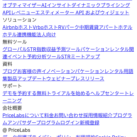
オプティマイザー
AIインサイト
ダイナミックプライシング
API
レベニューエスティメーター API およびウィジェット
ソリューション
Airbnbホスト
Vrboホスト
RVパーク
中期賃貸
アパートホテル
ホテル
連携機能
法人向け
無料ツール
グローバルSTR指数
収益予測ツール
バケーションレンタル関
連イベント
予約分析ツール
STRミートアップ
資料
ブログ
お客様の声
イノベーション
バケーションレンタル用語
集
製品アップデートウェビナー
プレスリリース
サポート
デモを予約する
無料トライアルを始める
ヘルプセンター
トレ
ーニング
会社概要
PriceLabsについて
料金
お問い合わせ
採用情報
紹介プログラ
ム
アンバサダープログラム
ログイン
新規登録
@
PriceLabs