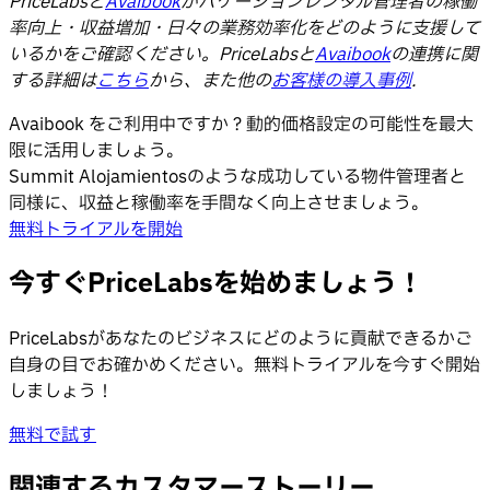
PriceLabsと
Avaibook
がバケーションレンタル管理者の稼働
率向上・収益増加・日々の業務効率化をどのように支援して
いるかをご確認ください。PriceLabsと
Avaibook
の連携に関
する詳細は
こちら
から、また他の
お客様の導入事例
.
Avaibook をご利用中ですか？動的価格設定の可能性を最大
限に活用しましょう。
Summit Alojamientosのような成功している物件管理者と
同様に、収益と稼働率を手間なく向上させましょう。
無料トライアルを開始
今すぐPriceLabsを始めましょう！
PriceLabsがあなたのビジネスにどのように貢献できるかご
自身の目でお確かめください。無料トライアルを今すぐ開始
しましょう！
無料で試す
関連するカスタマーストーリー