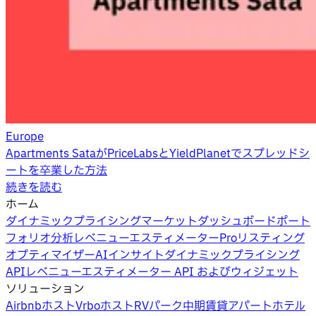
Europe
Apartments SataがPriceLabsとYieldPlanetでスプレッドシ
ートを卒業した方法
続きを読む
ホーム
ダイナミックプライシング
マーケットダッシュボード
ポート
フォリオ分析
レベニューエスティメーターPro
リスティング
オプティマイザー
AIインサイト
ダイナミックプライシング
API
レベニューエスティメーター API およびウィジェット
ソリューション
Airbnbホスト
Vrboホスト
RVパーク
中期賃貸
アパートホテル