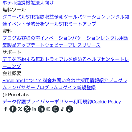
ホテル
連携機能
法人向け
無料ツール
グローバルSTR指数
収益予測ツール
バケーションレンタル関
連イベント
予約分析ツール
STRミートアップ
資料
ブログ
お客様の声
イノベーション
バケーションレンタル用語
集
製品アップデートウェビナー
プレスリリース
サポート
デモを予約する
無料トライアルを始める
ヘルプセンター
トレ
ーニング
会社概要
PriceLabsについて
料金
お問い合わせ
採用情報
紹介プログラ
ム
アンバサダープログラム
ログイン
新規登録
@
PriceLabs
データ保護
プライバシーポリシー
利用規約
Cookie Policy