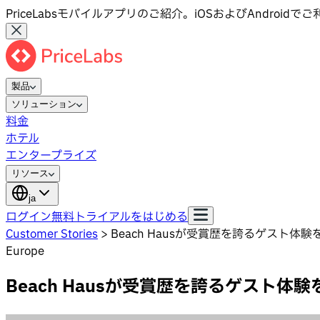
PriceLabsモバイルアプリのご紹介。iOSおよびAndroid
製品
ソリューション
料金
ホテル
エンタープライズ
リソース
ja
ログイン
無料トライアルをはじめる
Customer Stories
>
Beach Hausが受賞歴を誇るゲスト
Europe
Beach Hausが受賞歴を誇るゲスト