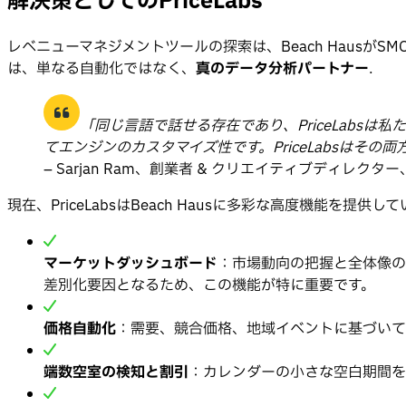
解決策としてのPriceLabs
レベニューマネジメントツールの探索は、Beach Hausが
は、単なる自動化ではなく、
真のデータ分析パートナー
.
「同じ言語で話せる存在であり、PriceLab
てエンジンのカスタマイズ性です。PriceLabsはその
– Sarjan Ram、創業者 & クリエイティブディレクター、B
現在、PriceLabsはBeach Hausに多彩な高度機能を提
マーケットダッシュボード
：市場動向の把握と全体像の
差別化要因となるため、この機能が特に重要です。
価格自動化
：需要、競合価格、地域イベントに基づいて
端数空室の検知と割引
：カレンダーの小さな空白期間を