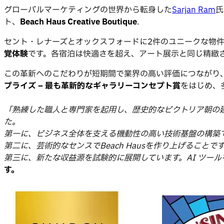
グローバルマーケティングの世界から転身した
Sarjan Ram
氏
ト、
Beach Haus Creative Boutique
.
セント・レナーズとオックスフォードに2件のユニークな物件か
覚体験
です。各宿泊は快適さを超え、アート展示と同じ精緻
この革新へのこだわりが短期間で業界の高い評価につながり、Pre
プライズ – 最も革新的なギャラリーコンセプト賞
をはじめ、
「熟練した職人と専門家を起用し、歴史的なビクトリア朝の建物
た。
第一に、ビジネス全体を支える機動性の高い技術基盤の構築です
第二に、芸術的なセンスでBeach Hausを作り上げるこ
第三に、新たな収益源を試験的に展開しています。AI ツー
す。