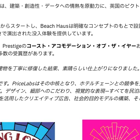
は、建築・創造性・データへの情熱を原動力に、英国のビクト
らスタートし、Beach Hausは明確なコンセプトのもとで
さで演出された没入体験を提供しています。
stigeの
コースト・アコモデーション・オブ・ザ・イヤー
多数の受賞歴があります。
を丁寧に修復した結果、素晴らしい仕上がりになりました。創業
。PriceLabsはその中核となり、ホテルチェーンとの競争
とです。デザイン、細部へのこだわり、視覚的な表現—すべてを民
ルを活用したクリエイティブ広告、社会的目的モデルの構築、そ