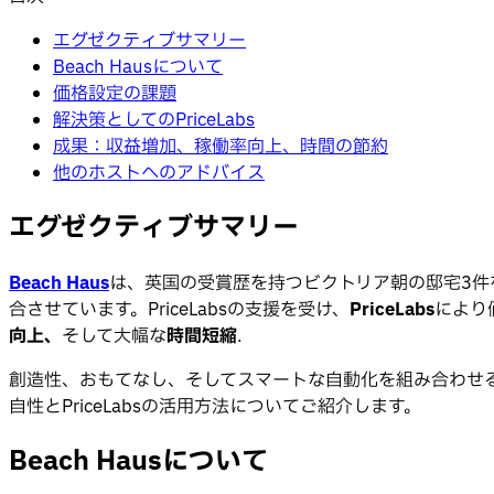
エグゼクティブサマリー
Beach Hausについて
価格設定の課題
解決策としてのPriceLabs
成果：収益増加、稼働率向上、時間の節約
他のホストへのアドバイス
エグゼクティブサマリー
Beach Haus
は、英国の受賞歴を持つビクトリア朝の邸宅3件
合させています。PriceLabsの支援を受け、
PriceLabs
により
向上、
そして大幅な
時間短縮
.
創造性、おもてなし、そしてスマートな自動化を組み合わせること
自性とPriceLabsの活用方法についてご紹介します。
Beach Hausについて