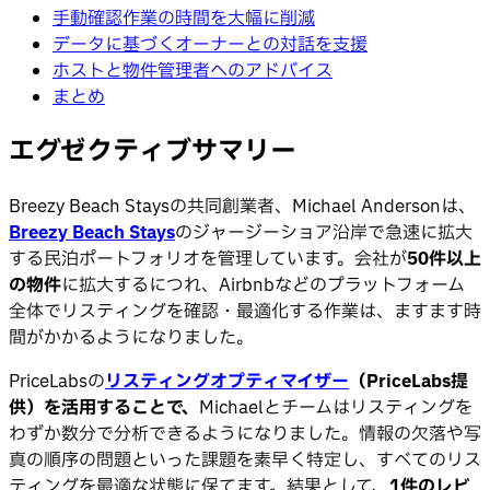
手動確認作業の時間を大幅に削減
データに基づくオーナーとの対話を支援
ホストと物件管理者へのアドバイス
まとめ
エグゼクティブサマリー
Breezy Beach Staysの共同創業者、Michael Andersonは、
Breezy Beach Stays
のジャージーショア沿岸で急速に拡大
する民泊ポートフォリオを管理しています。会社が
50件以上
の物件
に拡大するにつれ、Airbnbなどのプラットフォーム
全体でリスティングを確認・最適化する作業は、ますます時
間がかかるようになりました。
PriceLabsの
リスティングオプティマイザー
（PriceLabs提
供）を活用することで、
Michaelとチームはリスティングを
わずか数分で分析できるようになりました。情報の欠落や写
真の順序の問題といった課題を素早く特定し、すべてのリス
ティングを最適な状態に保てます。結果として、
1件のレビ