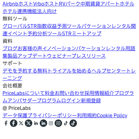
Airbnbホスト
Vrboホスト
RVパーク
中期賃貸
アパートホテル
ホテル
連携機能
法人向け
無料ツール
グローバルSTR指数
収益予測ツール
バケーションレンタル関
連イベント
予約分析ツール
STRミートアップ
資料
ブログ
お客様の声
イノベーション
バケーションレンタル用語
集
製品アップデートウェビナー
プレスリリース
サポート
デモを予約する
無料トライアルを始める
ヘルプセンター
トレ
ーニング
会社概要
PriceLabsについて
料金
お問い合わせ
採用情報
紹介プログラ
ム
アンバサダープログラム
ログイン
新規登録
@
PriceLabs
データ保護
プライバシーポリシー
利用規約
Cookie Policy