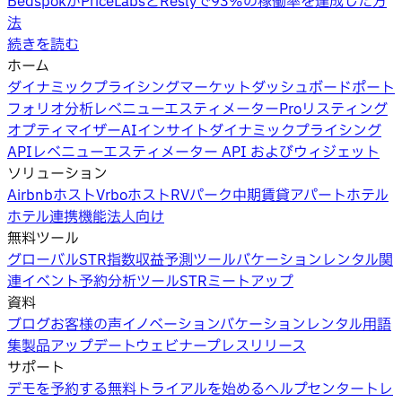
BedspokがPriceLabsとReslyで93%の稼働率を達成した方
法
続きを読む
ホーム
ダイナミックプライシング
マーケットダッシュボード
ポート
フォリオ分析
レベニューエスティメーターPro
リスティング
オプティマイザー
AIインサイト
ダイナミックプライシング
API
レベニューエスティメーター API およびウィジェット
ソリューション
Airbnbホスト
Vrboホスト
RVパーク
中期賃貸
アパートホテル
ホテル
連携機能
法人向け
無料ツール
グローバルSTR指数
収益予測ツール
バケーションレンタル関
連イベント
予約分析ツール
STRミートアップ
資料
ブログ
お客様の声
イノベーション
バケーションレンタル用語
集
製品アップデートウェビナー
プレスリリース
サポート
デモを予約する
無料トライアルを始める
ヘルプセンター
トレ