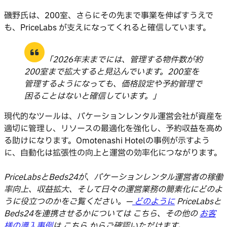
磯野氏は、200室、さらにその先まで事業を伸ばすうえで
も、PriceLabs が支えになってくれると確信しています。
「2026年末までには、管理する物件数が約
200室まで拡大すると見込んでいます。200室を
管理するようになっても、価格設定や予約管理で
困ることはないと確信しています。」
現代的なツールは、バケーションレンタル運営会社が資産を
適切に管理し、リソースの最適化を強化し、予約収益を高め
る助けになります。Omotenashi Hotelの事例が示すよう
に、自動化は拡張性の向上と運営の効率化につながります。
PriceLabsとBeds24が、バケーションレンタル運営者の稼働
率向上、収益拡大、そして日々の運営業務の簡素化にどのよ
うに役立つのかをご覧ください。—
どのように
PriceLabsと
Beds24を連携させるかについては こちら、その他の
お客
様の導入事例
は こちら からご確認いただけます。