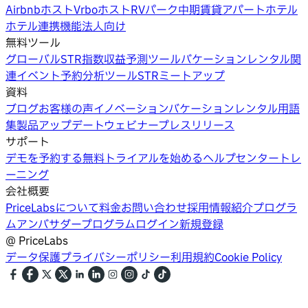
Airbnbホスト
Vrboホスト
RVパーク
中期賃貸
アパートホテル
ホテル
連携機能
法人向け
無料ツール
グローバルSTR指数
収益予測ツール
バケーションレンタル関
連イベント
予約分析ツール
STRミートアップ
資料
ブログ
お客様の声
イノベーション
バケーションレンタル用語
集
製品アップデートウェビナー
プレスリリース
サポート
デモを予約する
無料トライアルを始める
ヘルプセンター
トレ
ーニング
会社概要
PriceLabsについて
料金
お問い合わせ
採用情報
紹介プログラ
ム
アンバサダープログラム
ログイン
新規登録
@
PriceLabs
データ保護
プライバシーポリシー
利用規約
Cookie Policy