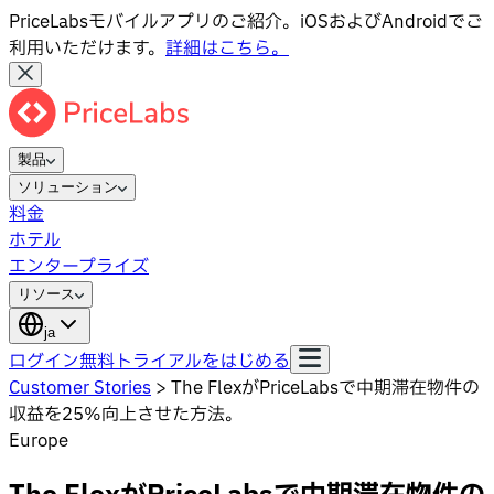
PriceLabsモバイルアプリのご紹介。iOSおよびAndroidでご
利用いただけます。
詳細はこちら。
製品
ソリューション
料金
ホテル
エンタープライズ
リソース
ja
ログイン
無料トライアルをはじめる
Customer Stories
>
The FlexがPriceLabsで中期滞在物件の
収益を25%向上させた方法。
Europe