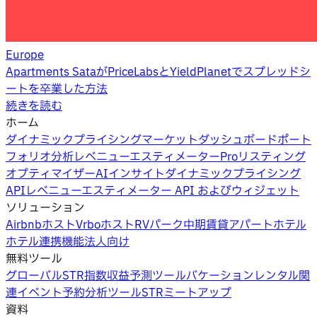
Europe
Apartments SataがPriceLabsとYieldPlanetでスプレッドシ
ートを卒業した方法
続きを読む
ホーム
ダイナミックプライシング
マーケットダッシュボード
ポート
フォリオ分析
レベニューエスティメーターPro
リスティング
オプティマイザー
AIインサイト
ダイナミックプライシング
API
レベニューエスティメーター API およびウィジェット
ソリューション
Airbnbホスト
Vrboホスト
RVパーク
中期賃貸
アパートホテル
ホテル
連携機能
法人向け
無料ツール
グローバルSTR指数
収益予測ツール
バケーションレンタル関
連イベント
予約分析ツール
STRミートアップ
資料